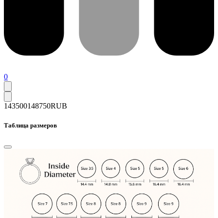
0
143500
148750
RUB
Таблица размеров