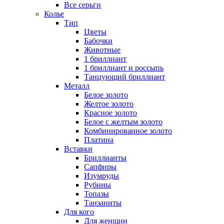
Все серьги
Колье
Тип
Цветы
Бабочки
Животные
1 бриллиант
1 бриллиант и россыпь
Танцующий бриллиант
Металл
Белое золото
Желтое золото
Красное золото
Белое с желтым золото
Комбинированное золото
Платина
Вставки
Бриллианты
Сапфиры
Изумруды
Рубины
Топазы
Танзаниты
Для кого
Для женщин