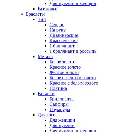
Для мужчин и женщин
Все колье
Браслеты
Тип
Сердце
На руку
Дизайнерские
Классические
1 бриллиант
1 бриллиант и россыпь
Металл
Белое золото
Красное золото
Желтое золото
Белое с желтым золото
Красное с белым золото
Платина
Вставки
Бриллианты
Сапфиры
Изумруды
Для кого
Для женщин
Для мужчин
Для мужчин и женщин