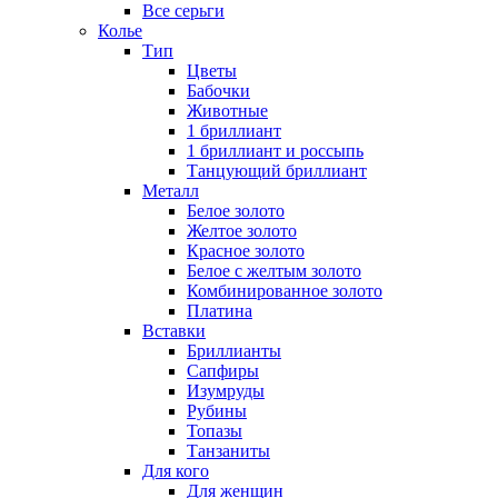
Все серьги
Колье
Тип
Цветы
Бабочки
Животные
1 бриллиант
1 бриллиант и россыпь
Танцующий бриллиант
Металл
Белое золото
Желтое золото
Красное золото
Белое с желтым золото
Комбинированное золото
Платина
Вставки
Бриллианты
Сапфиры
Изумруды
Рубины
Топазы
Танзаниты
Для кого
Для женщин