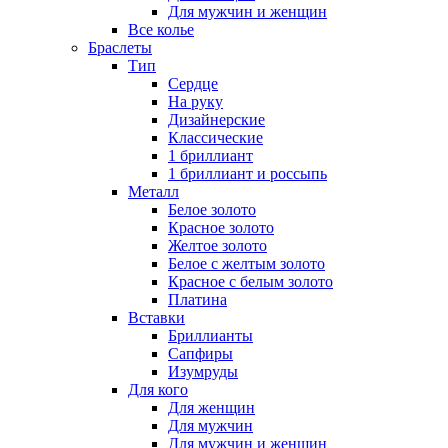
Для мужчин и женщин
Все колье
Браслеты
Тип
Сердце
На руку
Дизайнерские
Классические
1 бриллиант
1 бриллиант и россыпь
Металл
Белое золото
Красное золото
Желтое золото
Белое с желтым золото
Красное с белым золото
Платина
Вставки
Бриллианты
Сапфиры
Изумруды
Для кого
Для женщин
Для мужчин
Для мужчин и женщин