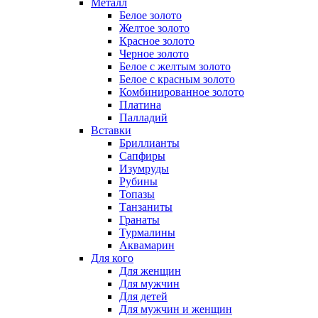
Металл
Белое золото
Желтое золото
Красное золото
Черное золото
Белое с желтым золото
Белое с красным золото
Комбинированное золото
Платина
Палладий
Вставки
Бриллианты
Сапфиры
Изумруды
Рубины
Топазы
Танзаниты
Гранаты
Турмалины
Аквамарин
Для кого
Для женщин
Для мужчин
Для детей
Для мужчин и женщин