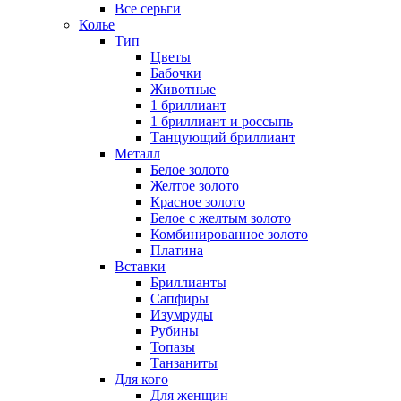
Все серьги
Колье
Тип
Цветы
Бабочки
Животные
1 бриллиант
1 бриллиант и россыпь
Танцующий бриллиант
Металл
Белое золото
Желтое золото
Красное золото
Белое с желтым золото
Комбинированное золото
Платина
Вставки
Бриллианты
Сапфиры
Изумруды
Рубины
Топазы
Танзаниты
Для кого
Для женщин