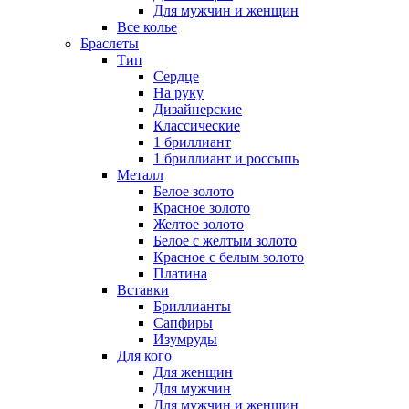
Для мужчин и женщин
Все колье
Браслеты
Тип
Сердце
На руку
Дизайнерские
Классические
1 бриллиант
1 бриллиант и россыпь
Металл
Белое золото
Красное золото
Желтое золото
Белое с желтым золото
Красное с белым золото
Платина
Вставки
Бриллианты
Сапфиры
Изумруды
Для кого
Для женщин
Для мужчин
Для мужчин и женщин