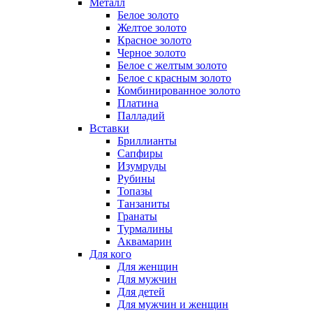
Металл
Белое золото
Желтое золото
Красное золото
Черное золото
Белое с желтым золото
Белое с красным золото
Комбинированное золото
Платина
Палладий
Вставки
Бриллианты
Сапфиры
Изумруды
Рубины
Топазы
Танзаниты
Гранаты
Турмалины
Аквамарин
Для кого
Для женщин
Для мужчин
Для детей
Для мужчин и женщин