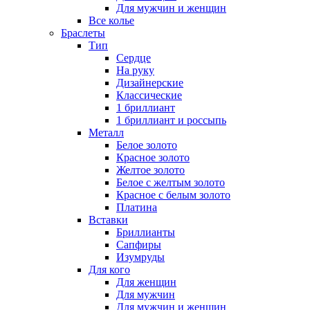
Для мужчин и женщин
Все колье
Браслеты
Тип
Сердце
На руку
Дизайнерские
Классические
1 бриллиант
1 бриллиант и россыпь
Металл
Белое золото
Красное золото
Желтое золото
Белое с желтым золото
Красное с белым золото
Платина
Вставки
Бриллианты
Сапфиры
Изумруды
Для кого
Для женщин
Для мужчин
Для мужчин и женщин