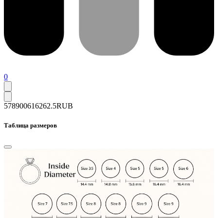
0
578900
616262.5
RUB
Таблица размеров