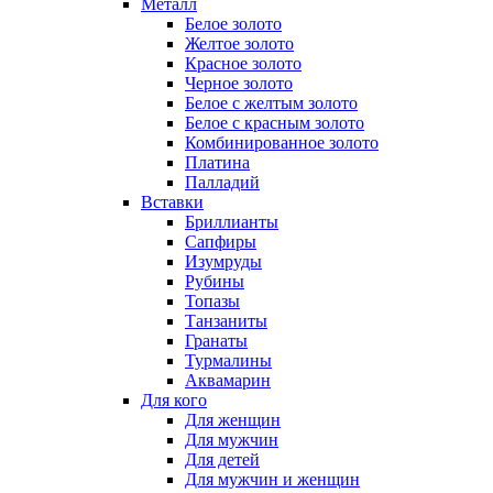
Металл
Белое золото
Желтое золото
Красное золото
Черное золото
Белое с желтым золото
Белое с красным золото
Комбинированное золото
Платина
Палладий
Вставки
Бриллианты
Сапфиры
Изумруды
Рубины
Топазы
Танзаниты
Гранаты
Турмалины
Аквамарин
Для кого
Для женщин
Для мужчин
Для детей
Для мужчин и женщин