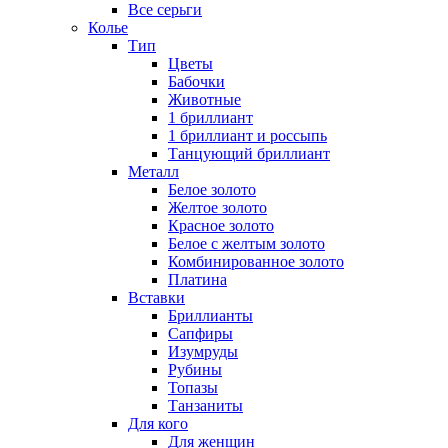
Все серьги
Колье
Тип
Цветы
Бабочки
Животные
1 бриллиант
1 бриллиант и россыпь
Танцующий бриллиант
Металл
Белое золото
Желтое золото
Красное золото
Белое с желтым золото
Комбинированное золото
Платина
Вставки
Бриллианты
Сапфиры
Изумруды
Рубины
Топазы
Танзаниты
Для кого
Для женщин