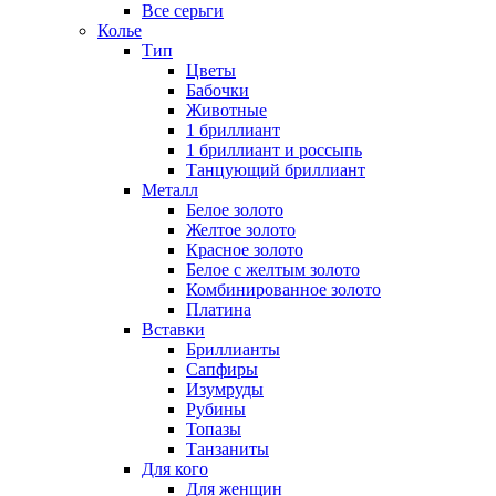
Все серьги
Колье
Тип
Цветы
Бабочки
Животные
1 бриллиант
1 бриллиант и россыпь
Танцующий бриллиант
Металл
Белое золото
Желтое золото
Красное золото
Белое с желтым золото
Комбинированное золото
Платина
Вставки
Бриллианты
Сапфиры
Изумруды
Рубины
Топазы
Танзаниты
Для кого
Для женщин