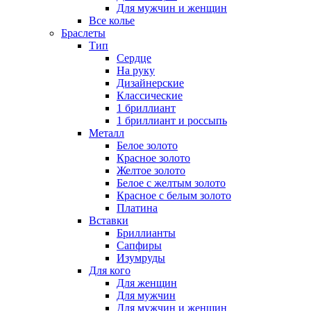
Для мужчин и женщин
Все колье
Браслеты
Тип
Сердце
На руку
Дизайнерские
Классические
1 бриллиант
1 бриллиант и россыпь
Металл
Белое золото
Красное золото
Желтое золото
Белое с желтым золото
Красное с белым золото
Платина
Вставки
Бриллианты
Сапфиры
Изумруды
Для кого
Для женщин
Для мужчин
Для мужчин и женщин