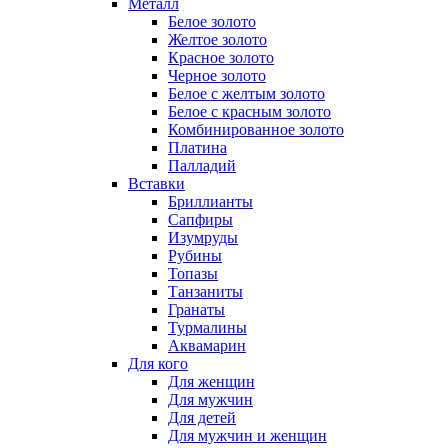
Металл
Белое золото
Желтое золото
Красное золото
Черное золото
Белое с желтым золото
Белое с красным золото
Комбинированное золото
Платина
Палладий
Вставки
Бриллианты
Сапфиры
Изумруды
Рубины
Топазы
Танзаниты
Гранаты
Турмалины
Аквамарин
Для кого
Для женщин
Для мужчин
Для детей
Для мужчин и женщин