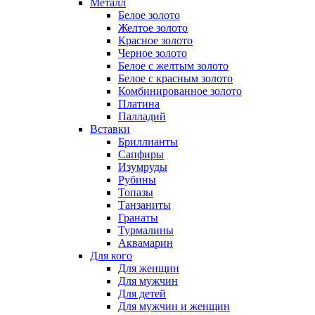
Металл
Белое золото
Желтое золото
Красное золото
Черное золото
Белое с желтым золото
Белое с красным золото
Комбинированное золото
Платина
Палладий
Вставки
Бриллианты
Сапфиры
Изумруды
Рубины
Топазы
Танзаниты
Гранаты
Турмалины
Аквамарин
Для кого
Для женщин
Для мужчин
Для детей
Для мужчин и женщин