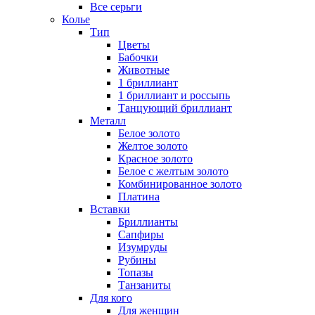
Все серьги
Колье
Тип
Цветы
Бабочки
Животные
1 бриллиант
1 бриллиант и россыпь
Танцующий бриллиант
Металл
Белое золото
Желтое золото
Красное золото
Белое с желтым золото
Комбинированное золото
Платина
Вставки
Бриллианты
Сапфиры
Изумруды
Рубины
Топазы
Танзаниты
Для кого
Для женщин