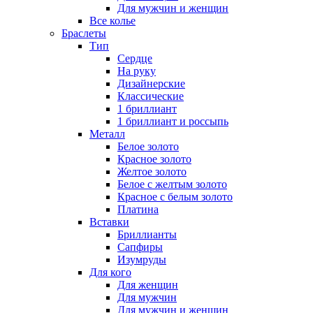
Для мужчин и женщин
Все колье
Браслеты
Тип
Сердце
На руку
Дизайнерские
Классические
1 бриллиант
1 бриллиант и россыпь
Металл
Белое золото
Красное золото
Желтое золото
Белое с желтым золото
Красное с белым золото
Платина
Вставки
Бриллианты
Сапфиры
Изумруды
Для кого
Для женщин
Для мужчин
Для мужчин и женщин