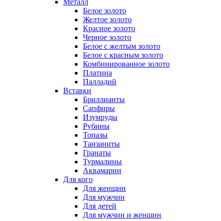
Металл
Белое золото
Желтое золото
Красное золото
Черное золото
Белое с желтым золото
Белое с красным золото
Комбинированное золото
Платина
Палладий
Вставки
Бриллианты
Сапфиры
Изумруды
Рубины
Топазы
Танзаниты
Гранаты
Турмалины
Аквамарин
Для кого
Для женщин
Для мужчин
Для детей
Для мужчин и женщин