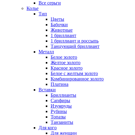
Все серьги
Колье
Тип
Цветы
Бабочки
Животные
1 бриллиант
1 бриллиант и россыпь
Танцующий бриллиант
Металл
Белое золото
Желтое золото
Красное золото
Белое с желтым золото
Комбинированное золото
Платина
Вставки
Бриллианты
Сапфиры
Изумруды
Рубины
Топазы
Танзаниты
Для кого
Для женщин