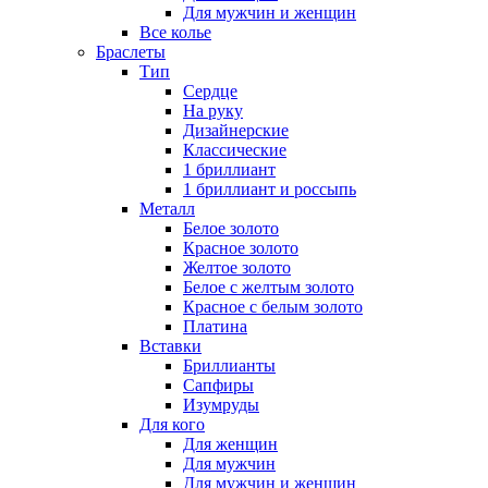
Для мужчин и женщин
Все колье
Браслеты
Тип
Сердце
На руку
Дизайнерские
Классические
1 бриллиант
1 бриллиант и россыпь
Металл
Белое золото
Красное золото
Желтое золото
Белое с желтым золото
Красное с белым золото
Платина
Вставки
Бриллианты
Сапфиры
Изумруды
Для кого
Для женщин
Для мужчин
Для мужчин и женщин