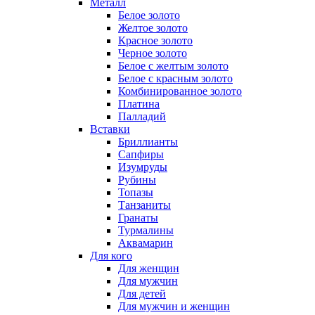
Металл
Белое золото
Желтое золото
Красное золото
Черное золото
Белое с желтым золото
Белое с красным золото
Комбинированное золото
Платина
Палладий
Вставки
Бриллианты
Сапфиры
Изумруды
Рубины
Топазы
Танзаниты
Гранаты
Турмалины
Аквамарин
Для кого
Для женщин
Для мужчин
Для детей
Для мужчин и женщин