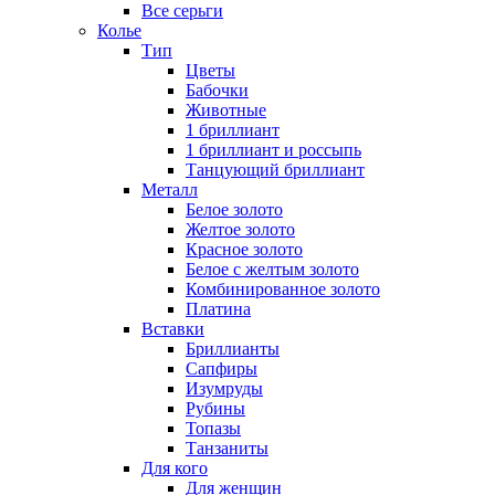
Все серьги
Колье
Тип
Цветы
Бабочки
Животные
1 бриллиант
1 бриллиант и россыпь
Танцующий бриллиант
Металл
Белое золото
Желтое золото
Красное золото
Белое с желтым золото
Комбинированное золото
Платина
Вставки
Бриллианты
Сапфиры
Изумруды
Рубины
Топазы
Танзаниты
Для кого
Для женщин