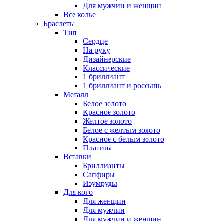
Для мужчин и женщин
Все колье
Браслеты
Тип
Сердце
На руку
Дизайнерские
Классические
1 бриллиант
1 бриллиант и россыпь
Металл
Белое золото
Красное золото
Желтое золото
Белое с желтым золото
Красное с белым золото
Платина
Вставки
Бриллианты
Сапфиры
Изумруды
Для кого
Для женщин
Для мужчин
Для мужчин и женщин