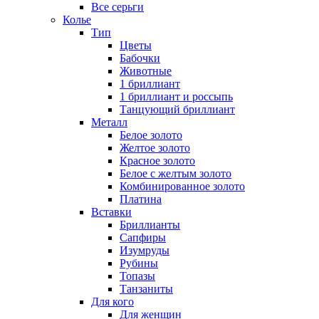
Все серьги
Колье
Тип
Цветы
Бабочки
Животные
1 бриллиант
1 бриллиант и россыпь
Танцующий бриллиант
Металл
Белое золото
Желтое золото
Красное золото
Белое с желтым золото
Комбинированное золото
Платина
Вставки
Бриллианты
Сапфиры
Изумруды
Рубины
Топазы
Танзаниты
Для кого
Для женщин