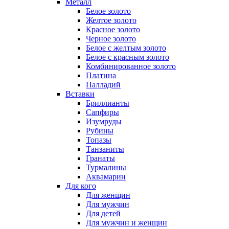
Металл
Белое золото
Желтое золото
Красное золото
Черное золото
Белое с желтым золото
Белое с красным золото
Комбинированное золото
Платина
Палладий
Вставки
Бриллианты
Сапфиры
Изумруды
Рубины
Топазы
Танзаниты
Гранаты
Турмалины
Аквамарин
Для кого
Для женщин
Для мужчин
Для детей
Для мужчин и женщин