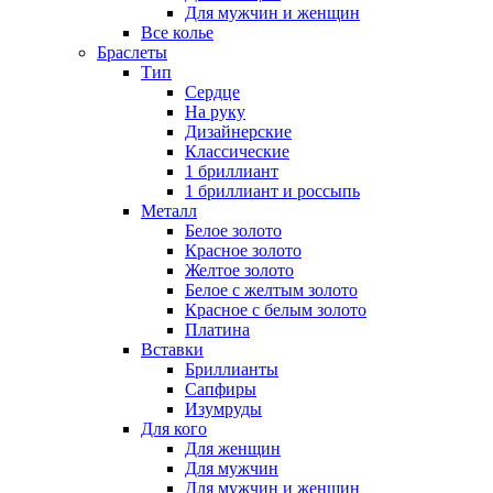
Для мужчин и женщин
Все колье
Браслеты
Тип
Сердце
На руку
Дизайнерские
Классические
1 бриллиант
1 бриллиант и россыпь
Металл
Белое золото
Красное золото
Желтое золото
Белое с желтым золото
Красное с белым золото
Платина
Вставки
Бриллианты
Сапфиры
Изумруды
Для кого
Для женщин
Для мужчин
Для мужчин и женщин