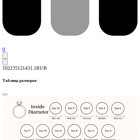
0
102235
121431.1
RUB
Таблица размеров