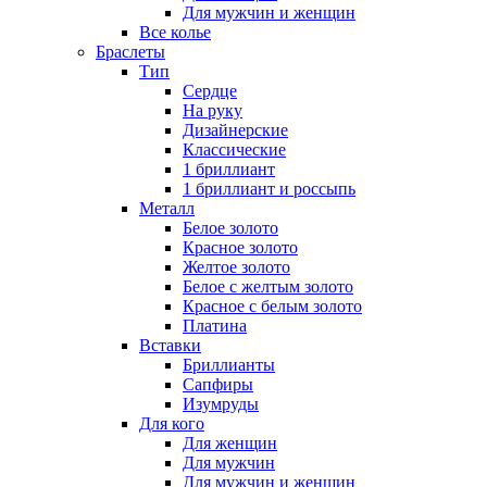
Для мужчин и женщин
Все колье
Браслеты
Тип
Сердце
На руку
Дизайнерские
Классические
1 бриллиант
1 бриллиант и россыпь
Металл
Белое золото
Красное золото
Желтое золото
Белое с желтым золото
Красное с белым золото
Платина
Вставки
Бриллианты
Сапфиры
Изумруды
Для кого
Для женщин
Для мужчин
Для мужчин и женщин