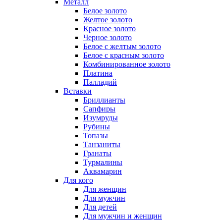
Металл
Белое золото
Желтое золото
Красное золото
Черное золото
Белое с желтым золото
Белое с красным золото
Комбинированное золото
Платина
Палладий
Вставки
Бриллианты
Сапфиры
Изумруды
Рубины
Топазы
Танзаниты
Гранаты
Турмалины
Аквамарин
Для кого
Для женщин
Для мужчин
Для детей
Для мужчин и женщин