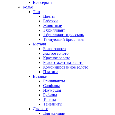
Все серьги
Колье
Тип
Цветы
Бабочки
Животные
1 бриллиант
1 бриллиант и россыпь
Танцующий бриллиант
Металл
Белое золото
Желтое золото
Красное золото
Белое с желтым золото
Комбинированное золото
Платина
Вставки
Бриллианты
Сапфиры
Изумруды
Рубины
Топазы
Танзаниты
Для кого
Для женщин