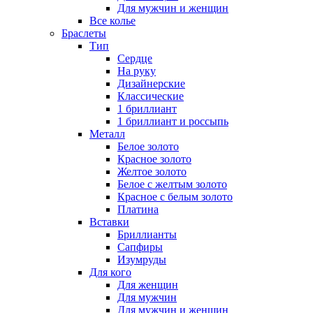
Для мужчин и женщин
Все колье
Браслеты
Тип
Сердце
На руку
Дизайнерские
Классические
1 бриллиант
1 бриллиант и россыпь
Металл
Белое золото
Красное золото
Желтое золото
Белое с желтым золото
Красное с белым золото
Платина
Вставки
Бриллианты
Сапфиры
Изумруды
Для кого
Для женщин
Для мужчин
Для мужчин и женщин