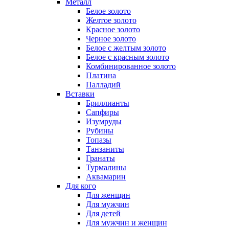
Металл
Белое золото
Желтое золото
Красное золото
Черное золото
Белое с желтым золото
Белое с красным золото
Комбинированное золото
Платина
Палладий
Вставки
Бриллианты
Сапфиры
Изумруды
Рубины
Топазы
Танзаниты
Гранаты
Турмалины
Аквамарин
Для кого
Для женщин
Для мужчин
Для детей
Для мужчин и женщин