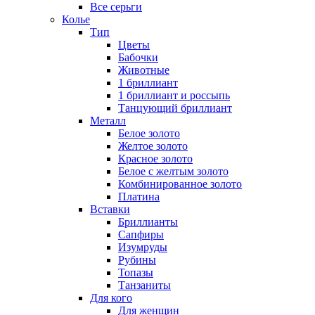
Все серьги
Колье
Тип
Цветы
Бабочки
Животные
1 бриллиант
1 бриллиант и россыпь
Танцующий бриллиант
Металл
Белое золото
Желтое золото
Красное золото
Белое с желтым золото
Комбинированное золото
Платина
Вставки
Бриллианты
Сапфиры
Изумруды
Рубины
Топазы
Танзаниты
Для кого
Для женщин