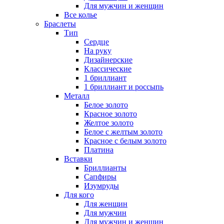
Для мужчин и женщин
Все колье
Браслеты
Тип
Сердце
На руку
Дизайнерские
Классические
1 бриллиант
1 бриллиант и россыпь
Металл
Белое золото
Красное золото
Желтое золото
Белое с желтым золото
Красное с белым золото
Платина
Вставки
Бриллианты
Сапфиры
Изумруды
Для кого
Для женщин
Для мужчин
Для мужчин и женщин