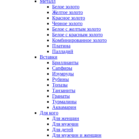
Металл
Белое золото
Желтое золото
Красное золото
Черное золото
Белое с желтым золото
Белое с красным золото
Комбинированное золото
Платина
Палладий
Вставки
Бриллианты
Сапфиры
Изумруды
Рубины
Топазы
Танзаниты
Гранаты
Турмалины
Аквамарин
Для кого
Для женщин
Для мужчин
Для детей
Для мужчин и женщин