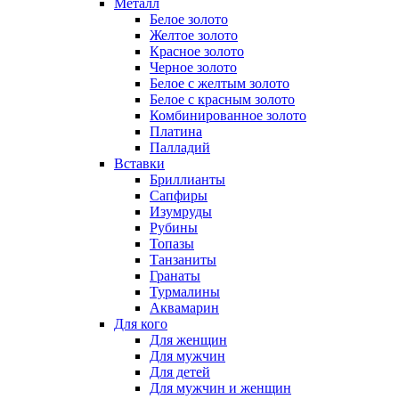
Металл
Белое золото
Желтое золото
Красное золото
Черное золото
Белое с желтым золото
Белое с красным золото
Комбинированное золото
Платина
Палладий
Вставки
Бриллианты
Сапфиры
Изумруды
Рубины
Топазы
Танзаниты
Гранаты
Турмалины
Аквамарин
Для кого
Для женщин
Для мужчин
Для детей
Для мужчин и женщин