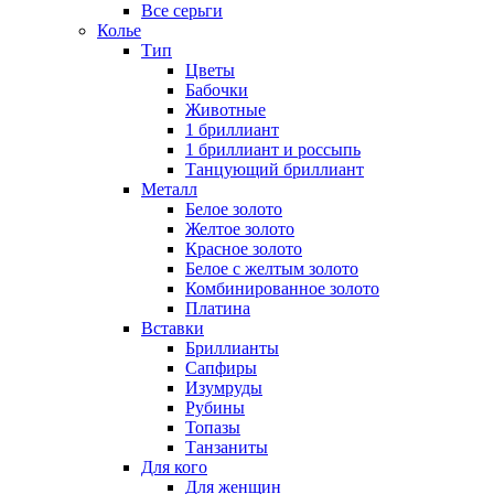
Все серьги
Колье
Тип
Цветы
Бабочки
Животные
1 бриллиант
1 бриллиант и россыпь
Танцующий бриллиант
Металл
Белое золото
Желтое золото
Красное золото
Белое с желтым золото
Комбинированное золото
Платина
Вставки
Бриллианты
Сапфиры
Изумруды
Рубины
Топазы
Танзаниты
Для кого
Для женщин