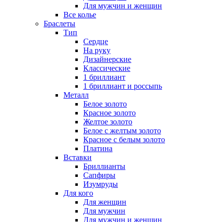
Для мужчин и женщин
Все колье
Браслеты
Тип
Сердце
На руку
Дизайнерские
Классические
1 бриллиант
1 бриллиант и россыпь
Металл
Белое золото
Красное золото
Желтое золото
Белое с желтым золото
Красное с белым золото
Платина
Вставки
Бриллианты
Сапфиры
Изумруды
Для кого
Для женщин
Для мужчин
Для мужчин и женщин