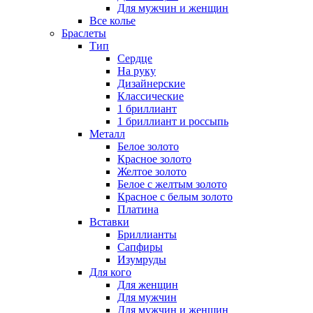
Для мужчин и женщин
Все колье
Браслеты
Тип
Сердце
На руку
Дизайнерские
Классические
1 бриллиант
1 бриллиант и россыпь
Металл
Белое золото
Красное золото
Желтое золото
Белое с желтым золото
Красное с белым золото
Платина
Вставки
Бриллианты
Сапфиры
Изумруды
Для кого
Для женщин
Для мужчин
Для мужчин и женщин