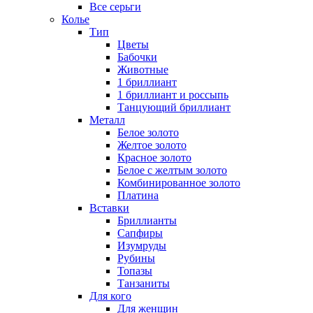
Все серьги
Колье
Тип
Цветы
Бабочки
Животные
1 бриллиант
1 бриллиант и россыпь
Танцующий бриллиант
Металл
Белое золото
Желтое золото
Красное золото
Белое с желтым золото
Комбинированное золото
Платина
Вставки
Бриллианты
Сапфиры
Изумруды
Рубины
Топазы
Танзаниты
Для кого
Для женщин