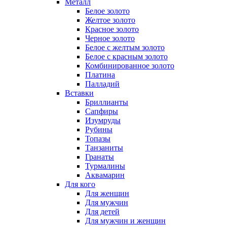
Металл
Белое золото
Желтое золото
Красное золото
Черное золото
Белое с желтым золото
Белое с красным золото
Комбинированное золото
Платина
Палладий
Вставки
Бриллианты
Сапфиры
Изумруды
Рубины
Топазы
Танзаниты
Гранаты
Турмалины
Аквамарин
Для кого
Для женщин
Для мужчин
Для детей
Для мужчин и женщин