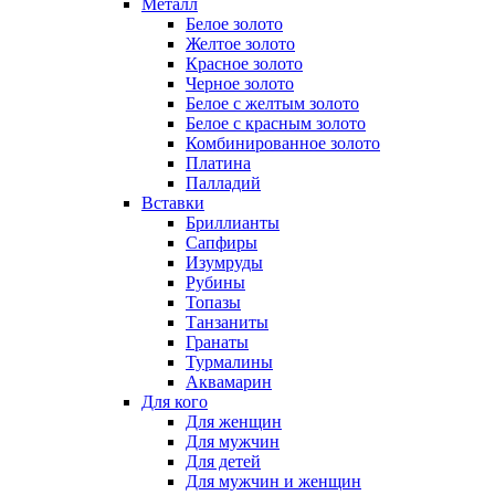
Металл
Белое золото
Желтое золото
Красное золото
Черное золото
Белое с желтым золото
Белое с красным золото
Комбинированное золото
Платина
Палладий
Вставки
Бриллианты
Сапфиры
Изумруды
Рубины
Топазы
Танзаниты
Гранаты
Турмалины
Аквамарин
Для кого
Для женщин
Для мужчин
Для детей
Для мужчин и женщин