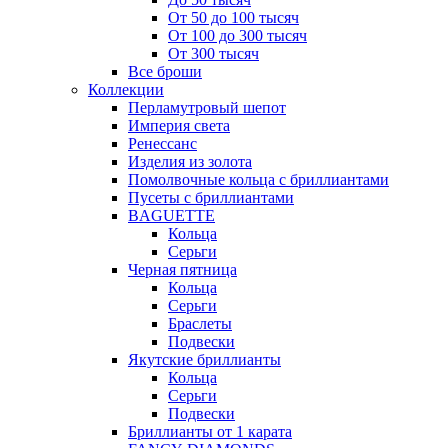
От 50 до 100 тысяч
От 100 до 300 тысяч
От 300 тысяч
Все броши
Коллекции
Перламутровый шепот
Империя света
Ренессанс
Изделия из золота
Помолвочные кольца с бриллиантами
Пусеты с бриллиантами
BAGUETTE
Кольца
Серьги
Черная пятница
Кольца
Серьги
Браслеты
Подвески
Якутские бриллианты
Кольца
Серьги
Подвески
Бриллианты от 1 карата