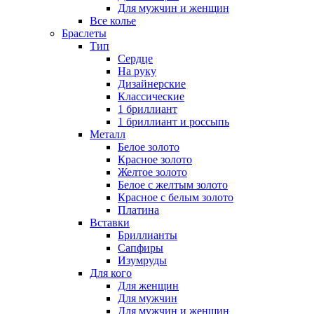
Для мужчин и женщин
Все колье
Браслеты
Тип
Сердце
На руку
Дизайнерские
Классические
1 бриллиант
1 бриллиант и россыпь
Металл
Белое золото
Красное золото
Желтое золото
Белое с желтым золото
Красное с белым золото
Платина
Вставки
Бриллианты
Сапфиры
Изумруды
Для кого
Для женщин
Для мужчин
Для мужчин и женщин