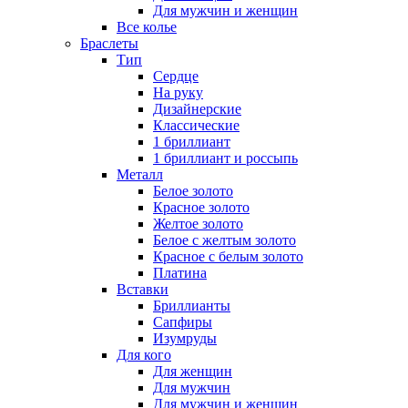
Для мужчин и женщин
Все колье
Браслеты
Тип
Сердце
На руку
Дизайнерские
Классические
1 бриллиант
1 бриллиант и россыпь
Металл
Белое золото
Красное золото
Желтое золото
Белое с желтым золото
Красное с белым золото
Платина
Вставки
Бриллианты
Сапфиры
Изумруды
Для кого
Для женщин
Для мужчин
Для мужчин и женщин