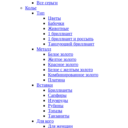
Все серьги
Колье
Тип
Цветы
Бабочки
Животные
1 бриллиант
1 бриллиант и россыпь
Танцующий бриллиант
Металл
Белое золото
Желтое золото
Красное золото
Белое с желтым золото
Комбинированное золото
Платина
Вставки
Бриллианты
Сапфиры
Изумруды
Рубины
Топазы
Танзаниты
Для кого
Для женщин