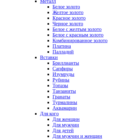
Металл
Белое золото
Желтое золото
Красное золото
Черное золото
Белое с желтым золото
Белое с красным золото
Комбинированное золото
Платина
Палладий
Вставки
Бриллианты
Сапфиры
Изумруды
Рубины
Топазы
Танзаниты
Гранаты
Турмалины
Аквамарин
Для кого
Для женщин
Для мужчин
Для детей
Для мужчин и женщин