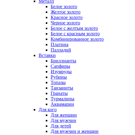
Металл
Белое золото
Желтое золото
Красное золото
Черное золото
Белое с желтым золото
Белое с красным золото
Комбинированное золото
Платина
Палладий
Вставки
Бриллианты
Сапфиры
Изумруды
Рубины
Топазы
Танзаниты
Гранаты
Турмалины
Аквамарин
Для кого
Для женщин
Для мужчин
Для детей
Для мужчин и женщин