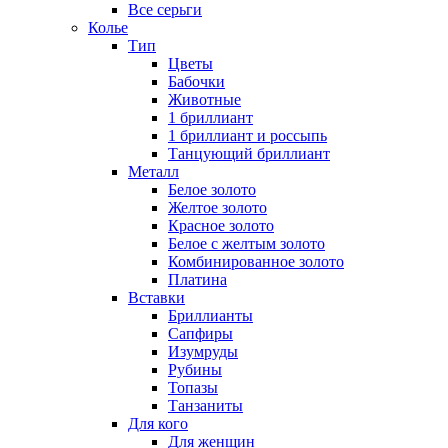
Все серьги
Колье
Тип
Цветы
Бабочки
Животные
1 бриллиант
1 бриллиант и россыпь
Танцующий бриллиант
Металл
Белое золото
Желтое золото
Красное золото
Белое с желтым золото
Комбинированное золото
Платина
Вставки
Бриллианты
Сапфиры
Изумруды
Рубины
Топазы
Танзаниты
Для кого
Для женщин