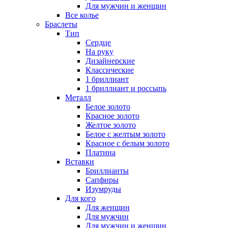
Для мужчин и женщин
Все колье
Браслеты
Тип
Сердце
На руку
Дизайнерские
Классические
1 бриллиант
1 бриллиант и россыпь
Металл
Белое золото
Красное золото
Желтое золото
Белое с желтым золото
Красное с белым золото
Платина
Вставки
Бриллианты
Сапфиры
Изумруды
Для кого
Для женщин
Для мужчин
Для мужчин и женщин