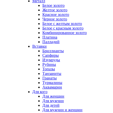
Металл
Белое золото
Желтое золото
Красное золото
Черное золото
Белое с желтым золото
Белое с красным золото
Комбинированное золото
Платина
Палладий
Вставки
Бриллианты
Сапфиры
Изумруды
Рубины
Топазы
Танзаниты
Гранаты
Турмалины
Аквамарин
Для кого
Для женщин
Для мужчин
Для детей
Для мужчин и женщин