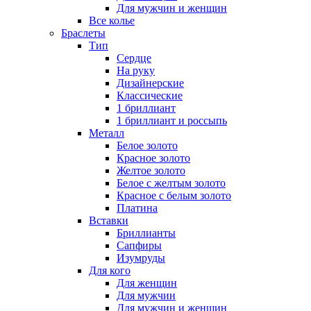
Для мужчин и женщин
Все колье
Браслеты
Тип
Сердце
На руку
Дизайнерские
Классические
1 бриллиант
1 бриллиант и россыпь
Металл
Белое золото
Красное золото
Желтое золото
Белое с желтым золото
Красное с белым золото
Платина
Вставки
Бриллианты
Сапфиры
Изумруды
Для кого
Для женщин
Для мужчин
Для мужчин и женщин