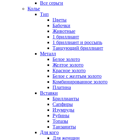
Все серьги
Колье
Тип
Цветы
Бабочки
Животные
1 бриллиант
1 бриллиант и россыпь
Танцующий бриллиант
Металл
Белое золото
Желтое золото
Красное золото
Белое с желтым золото
Комбинированное золото
Платина
Вставки
Бриллианты
Сапфиры
Изумруды
Рубины
Топазы
Танзаниты
Для кого
Для женщин