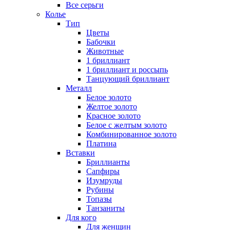
Все серьги
Колье
Тип
Цветы
Бабочки
Животные
1 бриллиант
1 бриллиант и россыпь
Танцующий бриллиант
Металл
Белое золото
Желтое золото
Красное золото
Белое с желтым золото
Комбинированное золото
Платина
Вставки
Бриллианты
Сапфиры
Изумруды
Рубины
Топазы
Танзаниты
Для кого
Для женщин