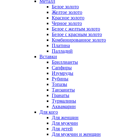
Металл
Белое золото
Желтое золото
Красное золото
Черное золото
Белое с желтым золото
Белое с красным золото
Комбинированное золото
Платина
Палладий
Вставки
Бриллианты
Сапфиры
Изумруды
Рубины
Топазы
Танзаниты
Гранаты
Турмалины
Аквамарин
Для кого
Для женщин
Для мужчин
Для детей
Для мужчин и женщин