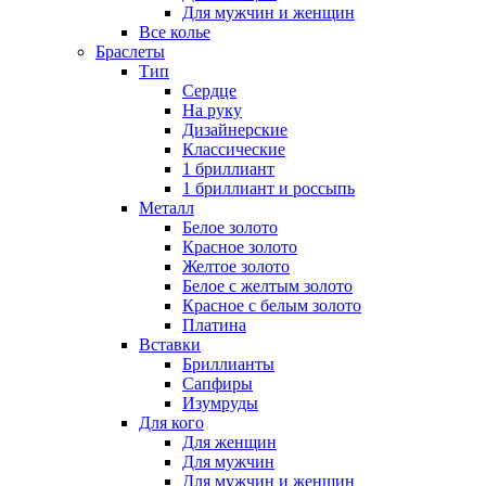
Для мужчин и женщин
Все колье
Браслеты
Тип
Сердце
На руку
Дизайнерские
Классические
1 бриллиант
1 бриллиант и россыпь
Металл
Белое золото
Красное золото
Желтое золото
Белое с желтым золото
Красное с белым золото
Платина
Вставки
Бриллианты
Сапфиры
Изумруды
Для кого
Для женщин
Для мужчин
Для мужчин и женщин