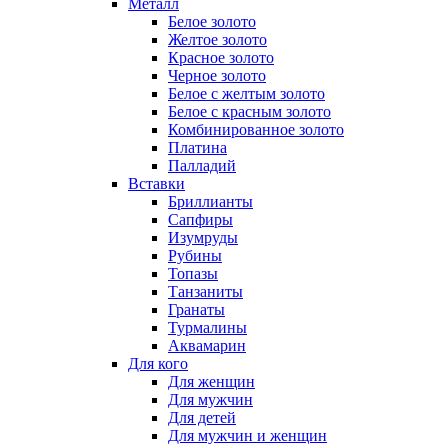
Металл
Белое золото
Желтое золото
Красное золото
Черное золото
Белое с желтым золото
Белое с красным золото
Комбинированное золото
Платина
Палладий
Вставки
Бриллианты
Сапфиры
Изумруды
Рубины
Топазы
Танзаниты
Гранаты
Турмалины
Аквамарин
Для кого
Для женщин
Для мужчин
Для детей
Для мужчин и женщин