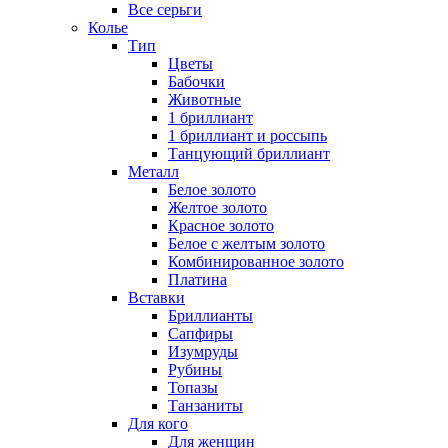
Все серьги
Колье
Тип
Цветы
Бабочки
Животные
1 бриллиант
1 бриллиант и россыпь
Танцующий бриллиант
Металл
Белое золото
Желтое золото
Красное золото
Белое с желтым золото
Комбинированное золото
Платина
Вставки
Бриллианты
Сапфиры
Изумруды
Рубины
Топазы
Танзаниты
Для кого
Для женщин