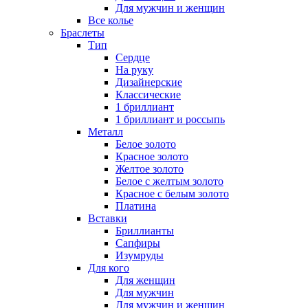
Для мужчин и женщин
Все колье
Браслеты
Тип
Сердце
На руку
Дизайнерские
Классические
1 бриллиант
1 бриллиант и россыпь
Металл
Белое золото
Красное золото
Желтое золото
Белое с желтым золото
Красное с белым золото
Платина
Вставки
Бриллианты
Сапфиры
Изумруды
Для кого
Для женщин
Для мужчин
Для мужчин и женщин