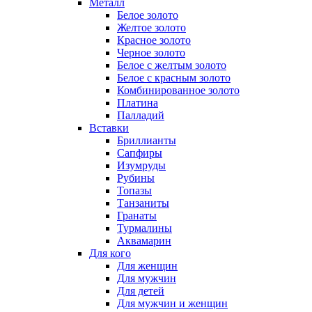
Металл
Белое золото
Желтое золото
Красное золото
Черное золото
Белое с желтым золото
Белое с красным золото
Комбинированное золото
Платина
Палладий
Вставки
Бриллианты
Сапфиры
Изумруды
Рубины
Топазы
Танзаниты
Гранаты
Турмалины
Аквамарин
Для кого
Для женщин
Для мужчин
Для детей
Для мужчин и женщин