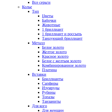
Все серьги
Колье
Тип
Цветы
Бабочки
Животные
1 бриллиант
1 бриллиант и россыпь
Танцующий бриллиант
Металл
Белое золото
Желтое золото
Красное золото
Белое с желтым золото
Комбинированное золото
Платина
Вставки
Бриллианты
Сапфиры
Изумруды
Рубины
Топазы
Танзаниты
Для кого
Для женщин