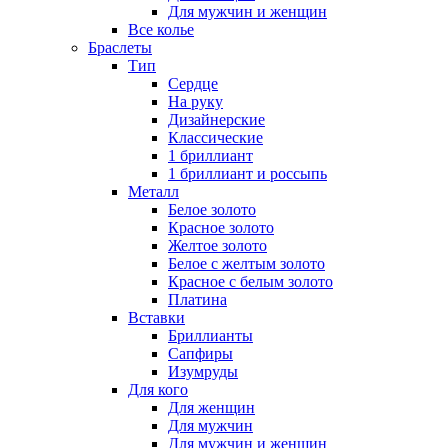
Для мужчин и женщин
Все колье
Браслеты
Тип
Сердце
На руку
Дизайнерские
Классические
1 бриллиант
1 бриллиант и россыпь
Металл
Белое золото
Красное золото
Желтое золото
Белое с желтым золото
Красное с белым золото
Платина
Вставки
Бриллианты
Сапфиры
Изумруды
Для кого
Для женщин
Для мужчин
Для мужчин и женщин