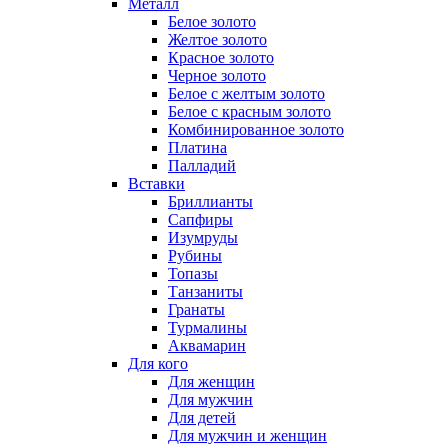
Металл
Белое золото
Желтое золото
Красное золото
Черное золото
Белое с желтым золото
Белое с красным золото
Комбинированное золото
Платина
Палладий
Вставки
Бриллианты
Сапфиры
Изумруды
Рубины
Топазы
Танзаниты
Гранаты
Турмалины
Аквамарин
Для кого
Для женщин
Для мужчин
Для детей
Для мужчин и женщин