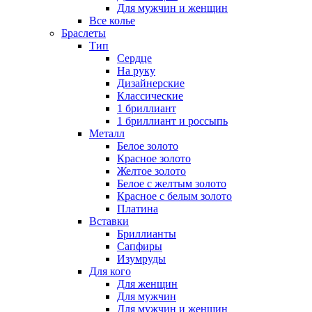
Для мужчин и женщин
Все колье
Браслеты
Тип
Сердце
На руку
Дизайнерские
Классические
1 бриллиант
1 бриллиант и россыпь
Металл
Белое золото
Красное золото
Желтое золото
Белое с желтым золото
Красное с белым золото
Платина
Вставки
Бриллианты
Сапфиры
Изумруды
Для кого
Для женщин
Для мужчин
Для мужчин и женщин