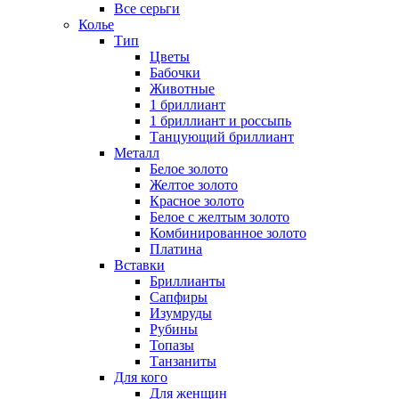
Все серьги
Колье
Тип
Цветы
Бабочки
Животные
1 бриллиант
1 бриллиант и россыпь
Танцующий бриллиант
Металл
Белое золото
Желтое золото
Красное золото
Белое с желтым золото
Комбинированное золото
Платина
Вставки
Бриллианты
Сапфиры
Изумруды
Рубины
Топазы
Танзаниты
Для кого
Для женщин