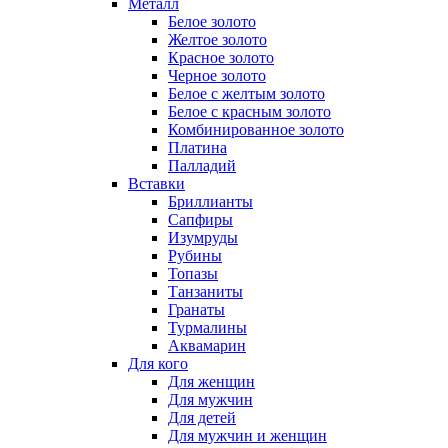
Металл
Белое золото
Желтое золото
Красное золото
Черное золото
Белое с желтым золото
Белое с красным золото
Комбинированное золото
Платина
Палладий
Вставки
Бриллианты
Сапфиры
Изумруды
Рубины
Топазы
Танзаниты
Гранаты
Турмалины
Аквамарин
Для кого
Для женщин
Для мужчин
Для детей
Для мужчин и женщин