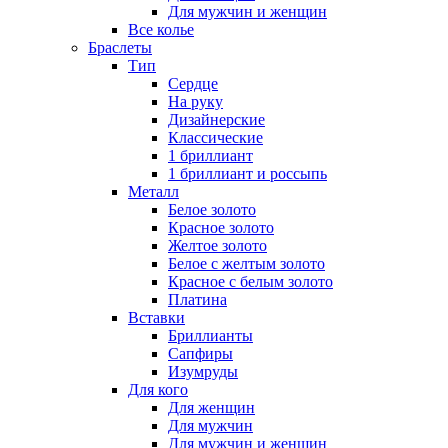
Для мужчин и женщин
Все колье
Браслеты
Тип
Сердце
На руку
Дизайнерские
Классические
1 бриллиант
1 бриллиант и россыпь
Металл
Белое золото
Красное золото
Желтое золото
Белое с желтым золото
Красное с белым золото
Платина
Вставки
Бриллианты
Сапфиры
Изумруды
Для кого
Для женщин
Для мужчин
Для мужчин и женщин