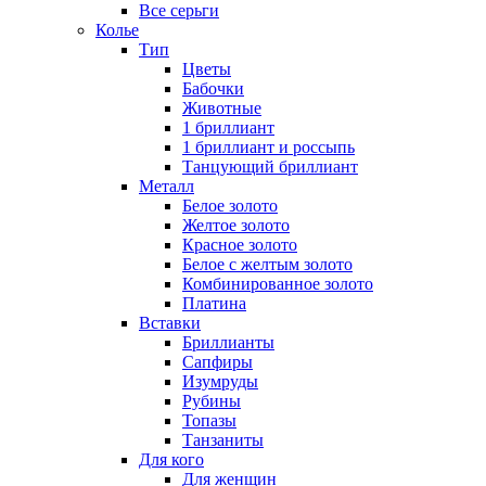
Все серьги
Колье
Тип
Цветы
Бабочки
Животные
1 бриллиант
1 бриллиант и россыпь
Танцующий бриллиант
Металл
Белое золото
Желтое золото
Красное золото
Белое с желтым золото
Комбинированное золото
Платина
Вставки
Бриллианты
Сапфиры
Изумруды
Рубины
Топазы
Танзаниты
Для кого
Для женщин