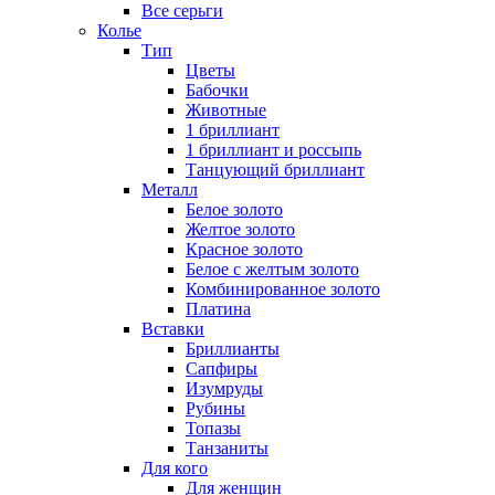
Все серьги
Колье
Тип
Цветы
Бабочки
Животные
1 бриллиант
1 бриллиант и россыпь
Танцующий бриллиант
Металл
Белое золото
Желтое золото
Красное золото
Белое с желтым золото
Комбинированное золото
Платина
Вставки
Бриллианты
Сапфиры
Изумруды
Рубины
Топазы
Танзаниты
Для кого
Для женщин