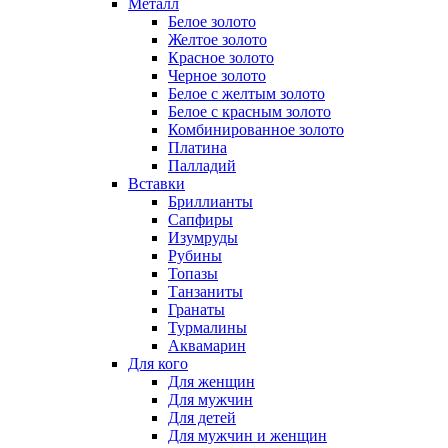
Металл
Белое золото
Желтое золото
Красное золото
Черное золото
Белое с желтым золото
Белое с красным золото
Комбинированное золото
Платина
Палладий
Вставки
Бриллианты
Сапфиры
Изумруды
Рубины
Топазы
Танзаниты
Гранаты
Турмалины
Аквамарин
Для кого
Для женщин
Для мужчин
Для детей
Для мужчин и женщин