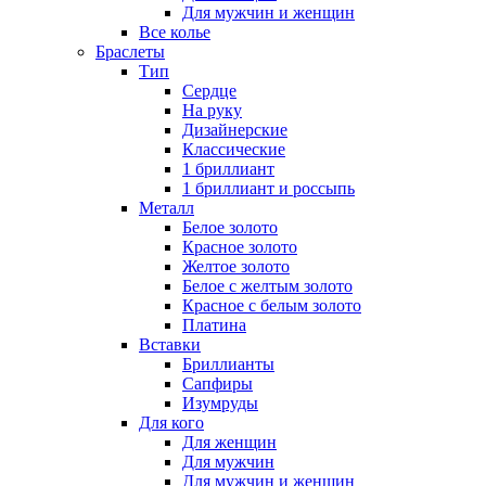
Для мужчин и женщин
Все колье
Браслеты
Тип
Сердце
На руку
Дизайнерские
Классические
1 бриллиант
1 бриллиант и россыпь
Металл
Белое золото
Красное золото
Желтое золото
Белое с желтым золото
Красное с белым золото
Платина
Вставки
Бриллианты
Сапфиры
Изумруды
Для кого
Для женщин
Для мужчин
Для мужчин и женщин