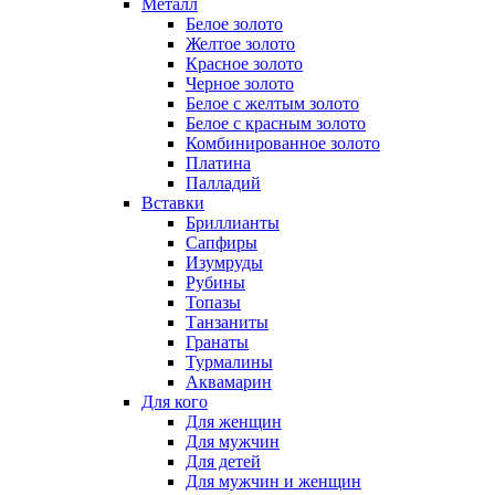
Металл
Белое золото
Желтое золото
Красное золото
Черное золото
Белое с желтым золото
Белое с красным золото
Комбинированное золото
Платина
Палладий
Вставки
Бриллианты
Сапфиры
Изумруды
Рубины
Топазы
Танзаниты
Гранаты
Турмалины
Аквамарин
Для кого
Для женщин
Для мужчин
Для детей
Для мужчин и женщин