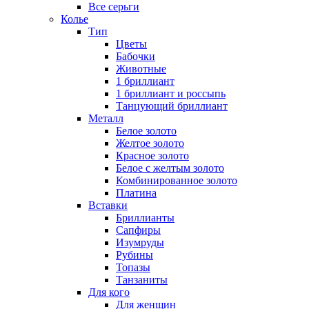
Все серьги
Колье
Тип
Цветы
Бабочки
Животные
1 бриллиант
1 бриллиант и россыпь
Танцующий бриллиант
Металл
Белое золото
Желтое золото
Красное золото
Белое с желтым золото
Комбинированное золото
Платина
Вставки
Бриллианты
Сапфиры
Изумруды
Рубины
Топазы
Танзаниты
Для кого
Для женщин