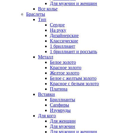
Для мужчин и женщин
Все колье
Браслеты
Тип
Сердце
На руку
Дизайнерские
Классические
1 бриллиант
1 бриллиант и россыпь
Металл
Белое золото
Красное золото
Желтое золото
Белое с желтым золото
Красное с белым золото
Платина
Вставки
Бриллианты
Сапфиры
Изумруды
Для кого
Для женщин
Для мужчин
Для мужчин и женщин