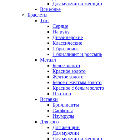
Для мужчин и женщин
Все колье
Браслеты
Тип
Сердце
На руку
Дизайнерские
Классические
1 бриллиант
1 бриллиант и россыпь
Металл
Белое золото
Красное золото
Желтое золото
Белое с желтым золото
Красное с белым золото
Платина
Вставки
Бриллианты
Сапфиры
Изумруды
Для кого
Для женщин
Для мужчин
Для мужчин и женщин