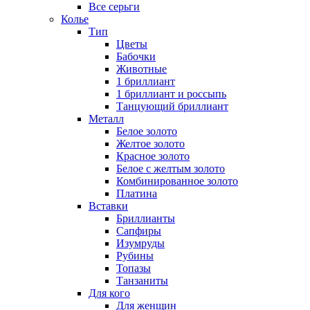
Все серьги
Колье
Тип
Цветы
Бабочки
Животные
1 бриллиант
1 бриллиант и россыпь
Танцующий бриллиант
Металл
Белое золото
Желтое золото
Красное золото
Белое с желтым золото
Комбинированное золото
Платина
Вставки
Бриллианты
Сапфиры
Изумруды
Рубины
Топазы
Танзаниты
Для кого
Для женщин