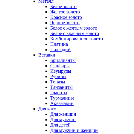
Металл
Белое золото
Желтое золото
Красное золото
Черное золото
Белое с желтым золото
Белое с красным золото
Комбинированное золото
Платина
Палладий
Вставки
Бриллианты
Сапфиры
Изумруды
Рубины
Топазы
Танзаниты
Гранаты
Турмалины
Аквамарин
Для кого
Для женщин
Для мужчин
Для детей
Для мужчин и женщин