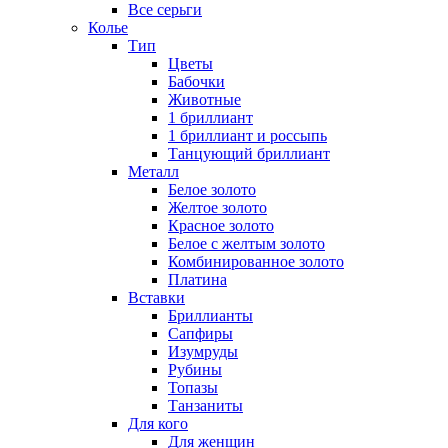
Все серьги
Колье
Тип
Цветы
Бабочки
Животные
1 бриллиант
1 бриллиант и россыпь
Танцующий бриллиант
Металл
Белое золото
Желтое золото
Красное золото
Белое с желтым золото
Комбинированное золото
Платина
Вставки
Бриллианты
Сапфиры
Изумруды
Рубины
Топазы
Танзаниты
Для кого
Для женщин