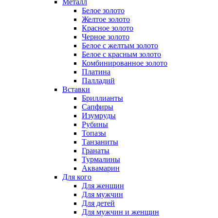
Металл
Белое золото
Желтое золото
Красное золото
Черное золото
Белое с желтым золото
Белое с красным золото
Комбинированное золото
Платина
Палладий
Вставки
Бриллианты
Сапфиры
Изумруды
Рубины
Топазы
Танзаниты
Гранаты
Турмалины
Аквамарин
Для кого
Для женщин
Для мужчин
Для детей
Для мужчин и женщин