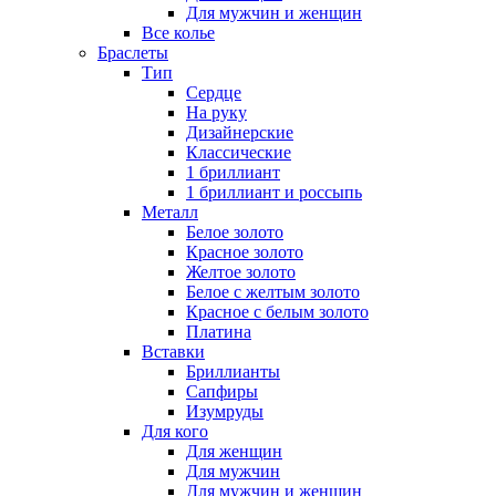
Для мужчин и женщин
Все колье
Браслеты
Тип
Сердце
На руку
Дизайнерские
Классические
1 бриллиант
1 бриллиант и россыпь
Металл
Белое золото
Красное золото
Желтое золото
Белое с желтым золото
Красное с белым золото
Платина
Вставки
Бриллианты
Сапфиры
Изумруды
Для кого
Для женщин
Для мужчин
Для мужчин и женщин