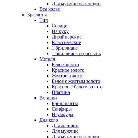
Для мужчин и женщин
Все колье
Браслеты
Тип
Сердце
На руку
Дизайнерские
Классические
1 бриллиант
1 бриллиант и россыпь
Металл
Белое золото
Красное золото
Желтое золото
Белое с желтым золото
Красное с белым золото
Платина
Вставки
Бриллианты
Сапфиры
Изумруды
Для кого
Для женщин
Для мужчин
Для мужчин и женщин