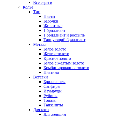
Все серьги
Колье
Тип
Цветы
Бабочки
Животные
1 бриллиант
1 бриллиант и россыпь
Танцующий бриллиант
Металл
Белое золото
Желтое золото
Красное золото
Белое с желтым золото
Комбинированное золото
Платина
Вставки
Бриллианты
Сапфиры
Изумруды
Рубины
Топазы
Танзаниты
Для кого
Для женщин