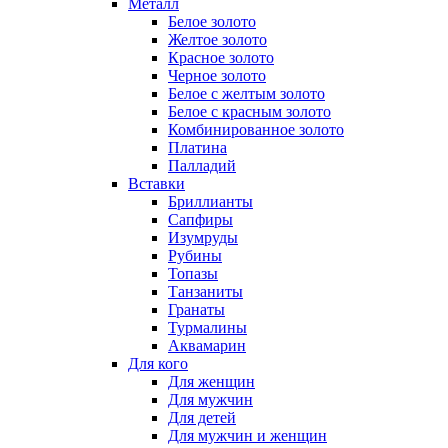
Металл
Белое золото
Желтое золото
Красное золото
Черное золото
Белое с желтым золото
Белое с красным золото
Комбинированное золото
Платина
Палладий
Вставки
Бриллианты
Сапфиры
Изумруды
Рубины
Топазы
Танзаниты
Гранаты
Турмалины
Аквамарин
Для кого
Для женщин
Для мужчин
Для детей
Для мужчин и женщин