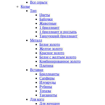
Все серьги
Колье
Тип
Цветы
Бабочки
Животные
1 бриллиант
1 бриллиант и россыпь
Танцующий бриллиант
Металл
Белое золото
Желтое золото
Красное золото
Белое с желтым золото
Комбинированное золото
Платина
Вставки
Бриллианты
Сапфиры
Изумруды
Рубины
Топазы
Танзаниты
Для кого
Для женщин