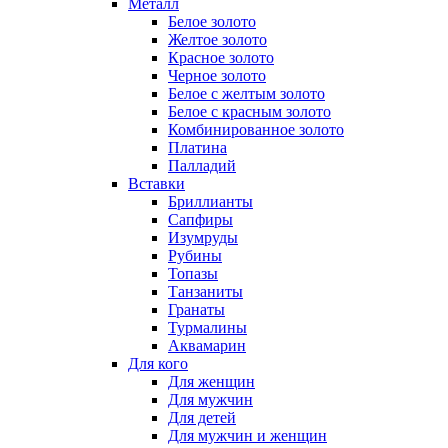
Металл
Белое золото
Желтое золото
Красное золото
Черное золото
Белое с желтым золото
Белое с красным золото
Комбинированное золото
Платина
Палладий
Вставки
Бриллианты
Сапфиры
Изумруды
Рубины
Топазы
Танзаниты
Гранаты
Турмалины
Аквамарин
Для кого
Для женщин
Для мужчин
Для детей
Для мужчин и женщин