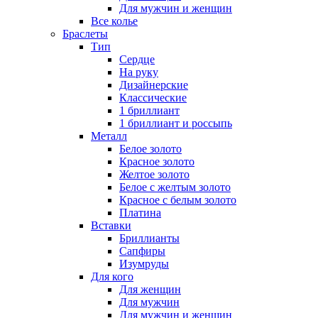
Для мужчин и женщин
Все колье
Браслеты
Тип
Сердце
На руку
Дизайнерские
Классические
1 бриллиант
1 бриллиант и россыпь
Металл
Белое золото
Красное золото
Желтое золото
Белое с желтым золото
Красное с белым золото
Платина
Вставки
Бриллианты
Сапфиры
Изумруды
Для кого
Для женщин
Для мужчин
Для мужчин и женщин