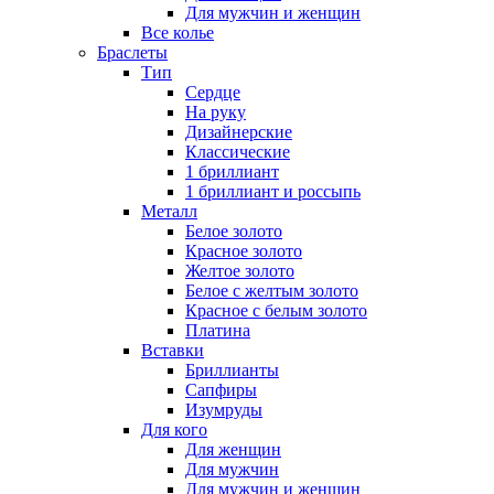
Для мужчин и женщин
Все колье
Браслеты
Тип
Сердце
На руку
Дизайнерские
Классические
1 бриллиант
1 бриллиант и россыпь
Металл
Белое золото
Красное золото
Желтое золото
Белое с желтым золото
Красное с белым золото
Платина
Вставки
Бриллианты
Сапфиры
Изумруды
Для кого
Для женщин
Для мужчин
Для мужчин и женщин