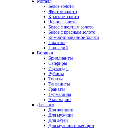
Металл
Белое золото
Желтое золото
Красное золото
Черное золото
Белое с желтым золото
Белое с красным золото
Комбинированное золото
Платина
Палладий
Вставки
Бриллианты
Сапфиры
Изумруды
Рубины
Топазы
Танзаниты
Гранаты
Турмалины
Аквамарин
Для кого
Для женщин
Для мужчин
Для детей
Для мужчин и женщин