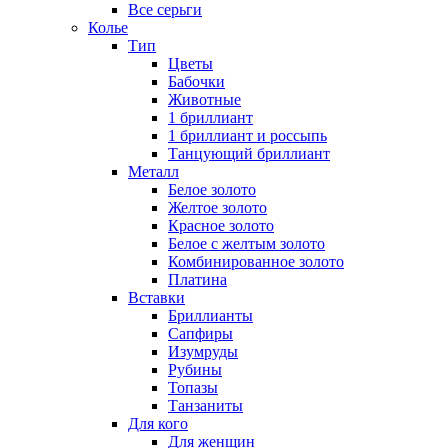
Все серьги
Колье
Тип
Цветы
Бабочки
Животные
1 бриллиант
1 бриллиант и россыпь
Танцующий бриллиант
Металл
Белое золото
Желтое золото
Красное золото
Белое с желтым золото
Комбинированное золото
Платина
Вставки
Бриллианты
Сапфиры
Изумруды
Рубины
Топазы
Танзаниты
Для кого
Для женщин