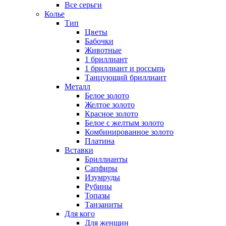
Все серьги
Колье
Тип
Цветы
Бабочки
Животные
1 бриллиант
1 бриллиант и россыпь
Танцующий бриллиант
Металл
Белое золото
Желтое золото
Красное золото
Белое с желтым золото
Комбинированное золото
Платина
Вставки
Бриллианты
Сапфиры
Изумруды
Рубины
Топазы
Танзаниты
Для кого
Для женщин