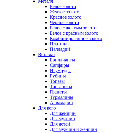
Металл
Белое золото
Желтое золото
Красное золото
Черное золото
Белое с желтым золото
Белое с красным золото
Комбинированное золото
Платина
Палладий
Вставки
Бриллианты
Сапфиры
Изумруды
Рубины
Топазы
Танзаниты
Гранаты
Турмалины
Аквамарин
Для кого
Для женщин
Для мужчин
Для детей
Для мужчин и женщин