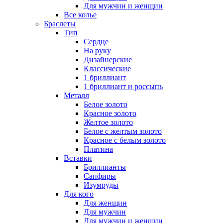
Для мужчин и женщин
Все колье
Браслеты
Тип
Сердце
На руку
Дизайнерские
Классические
1 бриллиант
1 бриллиант и россыпь
Металл
Белое золото
Красное золото
Желтое золото
Белое с желтым золото
Красное с белым золото
Платина
Вставки
Бриллианты
Сапфиры
Изумруды
Для кого
Для женщин
Для мужчин
Для мужчин и женщин