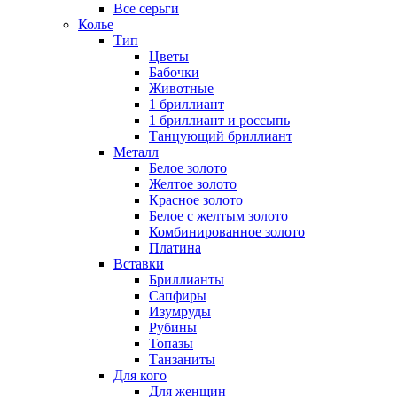
Все серьги
Колье
Тип
Цветы
Бабочки
Животные
1 бриллиант
1 бриллиант и россыпь
Танцующий бриллиант
Металл
Белое золото
Желтое золото
Красное золото
Белое с желтым золото
Комбинированное золото
Платина
Вставки
Бриллианты
Сапфиры
Изумруды
Рубины
Топазы
Танзаниты
Для кого
Для женщин