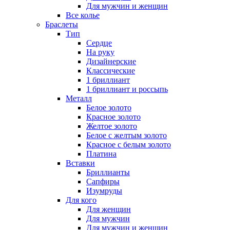
Для мужчин и женщин
Все колье
Браслеты
Тип
Сердце
На руку
Дизайнерские
Классические
1 бриллиант
1 бриллиант и россыпь
Металл
Белое золото
Красное золото
Желтое золото
Белое с желтым золото
Красное с белым золото
Платина
Вставки
Бриллианты
Сапфиры
Изумруды
Для кого
Для женщин
Для мужчин
Для мужчин и женщин