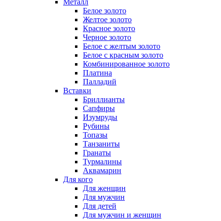
Металл
Белое золото
Желтое золото
Красное золото
Черное золото
Белое с желтым золото
Белое с красным золото
Комбинированное золото
Платина
Палладий
Вставки
Бриллианты
Сапфиры
Изумруды
Рубины
Топазы
Танзаниты
Гранаты
Турмалины
Аквамарин
Для кого
Для женщин
Для мужчин
Для детей
Для мужчин и женщин