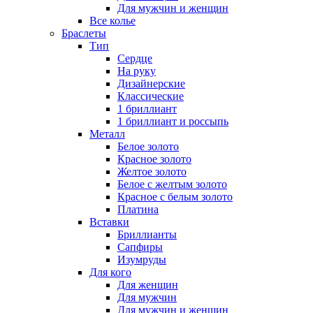
Для мужчин и женщин
Все колье
Браслеты
Тип
Сердце
На руку
Дизайнерские
Классические
1 бриллиант
1 бриллиант и россыпь
Металл
Белое золото
Красное золото
Желтое золото
Белое с желтым золото
Красное с белым золото
Платина
Вставки
Бриллианты
Сапфиры
Изумруды
Для кого
Для женщин
Для мужчин
Для мужчин и женщин