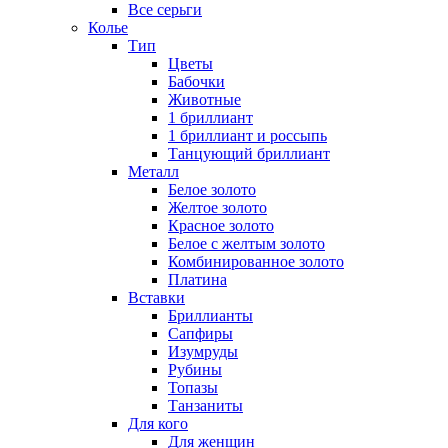
Все серьги
Колье
Тип
Цветы
Бабочки
Животные
1 бриллиант
1 бриллиант и россыпь
Танцующий бриллиант
Металл
Белое золото
Желтое золото
Красное золото
Белое с желтым золото
Комбинированное золото
Платина
Вставки
Бриллианты
Сапфиры
Изумруды
Рубины
Топазы
Танзаниты
Для кого
Для женщин