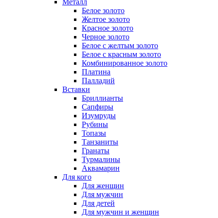
Металл
Белое золото
Желтое золото
Красное золото
Черное золото
Белое с желтым золото
Белое с красным золото
Комбинированное золото
Платина
Палладий
Вставки
Бриллианты
Сапфиры
Изумруды
Рубины
Топазы
Танзаниты
Гранаты
Турмалины
Аквамарин
Для кого
Для женщин
Для мужчин
Для детей
Для мужчин и женщин