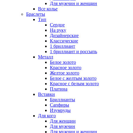
Для мужчин и женщин
Все колье
Браслеты
Тип
Сердце
На руку
Дизайнерские
Классические
1 бриллиант
1 бриллиант и россыпь
Металл
Белое золото
Красное золото
Желтое золото
Белое с желтым золото
Красное с белым золото
Платина
Вставки
Бриллианты
Сапфиры
Изумруды
Для кого
Для женщин
Для мужчин
Для мужчин и женщин