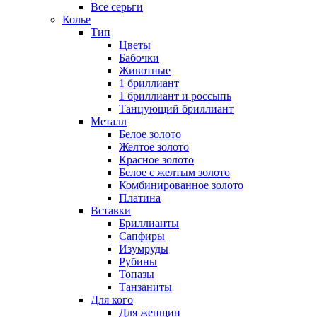
Все серьги
Колье
Тип
Цветы
Бабочки
Животные
1 бриллиант
1 бриллиант и россыпь
Танцующий бриллиант
Металл
Белое золото
Желтое золото
Красное золото
Белое с желтым золото
Комбинированное золото
Платина
Вставки
Бриллианты
Сапфиры
Изумруды
Рубины
Топазы
Танзаниты
Для кого
Для женщин