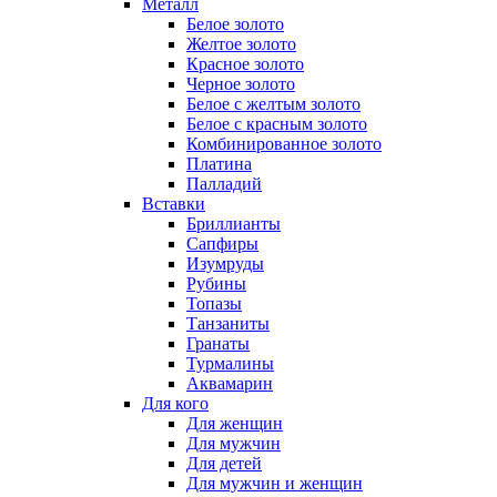
Металл
Белое золото
Желтое золото
Красное золото
Черное золото
Белое с желтым золото
Белое с красным золото
Комбинированное золото
Платина
Палладий
Вставки
Бриллианты
Сапфиры
Изумруды
Рубины
Топазы
Танзаниты
Гранаты
Турмалины
Аквамарин
Для кого
Для женщин
Для мужчин
Для детей
Для мужчин и женщин