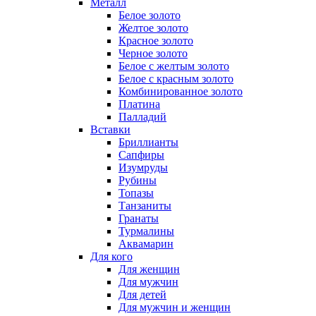
Металл
Белое золото
Желтое золото
Красное золото
Черное золото
Белое с желтым золото
Белое с красным золото
Комбинированное золото
Платина
Палладий
Вставки
Бриллианты
Сапфиры
Изумруды
Рубины
Топазы
Танзаниты
Гранаты
Турмалины
Аквамарин
Для кого
Для женщин
Для мужчин
Для детей
Для мужчин и женщин