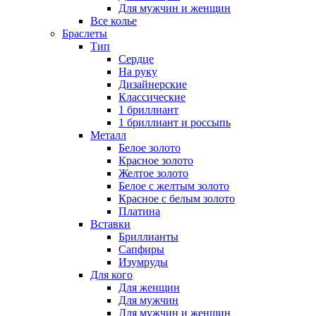
Для мужчин и женщин
Все колье
Браслеты
Тип
Сердце
На руку
Дизайнерские
Классические
1 бриллиант
1 бриллиант и россыпь
Металл
Белое золото
Красное золото
Желтое золото
Белое с желтым золото
Красное с белым золото
Платина
Вставки
Бриллианты
Сапфиры
Изумруды
Для кого
Для женщин
Для мужчин
Для мужчин и женщин