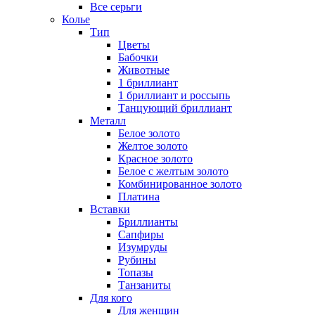
Все серьги
Колье
Тип
Цветы
Бабочки
Животные
1 бриллиант
1 бриллиант и россыпь
Танцующий бриллиант
Металл
Белое золото
Желтое золото
Красное золото
Белое с желтым золото
Комбинированное золото
Платина
Вставки
Бриллианты
Сапфиры
Изумруды
Рубины
Топазы
Танзаниты
Для кого
Для женщин