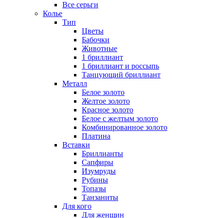
Все серьги
Колье
Тип
Цветы
Бабочки
Животные
1 бриллиант
1 бриллиант и россыпь
Танцующий бриллиант
Металл
Белое золото
Желтое золото
Красное золото
Белое с желтым золото
Комбинированное золото
Платина
Вставки
Бриллианты
Сапфиры
Изумруды
Рубины
Топазы
Танзаниты
Для кого
Для женщин