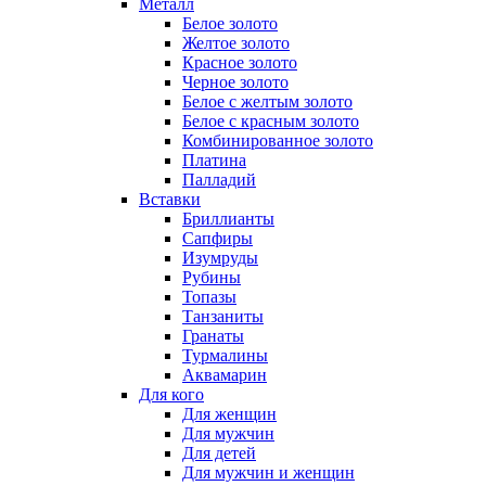
Металл
Белое золото
Желтое золото
Красное золото
Черное золото
Белое с желтым золото
Белое с красным золото
Комбинированное золото
Платина
Палладий
Вставки
Бриллианты
Сапфиры
Изумруды
Рубины
Топазы
Танзаниты
Гранаты
Турмалины
Аквамарин
Для кого
Для женщин
Для мужчин
Для детей
Для мужчин и женщин