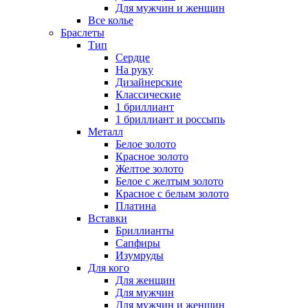
Для мужчин и женщин
Все колье
Браслеты
Тип
Сердце
На руку
Дизайнерские
Классические
1 бриллиант
1 бриллиант и россыпь
Металл
Белое золото
Красное золото
Желтое золото
Белое с желтым золото
Красное с белым золото
Платина
Вставки
Бриллианты
Сапфиры
Изумруды
Для кого
Для женщин
Для мужчин
Для мужчин и женщин