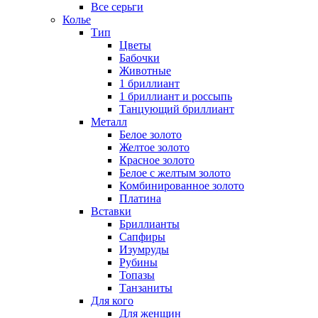
Все серьги
Колье
Тип
Цветы
Бабочки
Животные
1 бриллиант
1 бриллиант и россыпь
Танцующий бриллиант
Металл
Белое золото
Желтое золото
Красное золото
Белое с желтым золото
Комбинированное золото
Платина
Вставки
Бриллианты
Сапфиры
Изумруды
Рубины
Топазы
Танзаниты
Для кого
Для женщин