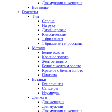
Для мужчин и женщин
Все колье
Браслеты
Тип
Сердце
На руку
Дизайнерские
Классические
1 бриллиант
1 бриллиант и россыпь
Металл
Белое золото
Красное золото
Желтое золото
Белое с желтым золото
Красное с белым золото
Платина
Вставки
Бриллианты
Сапфиры
Изумруды
Для кого
Для женщин
Для мужчин
Для мужчин и женщин