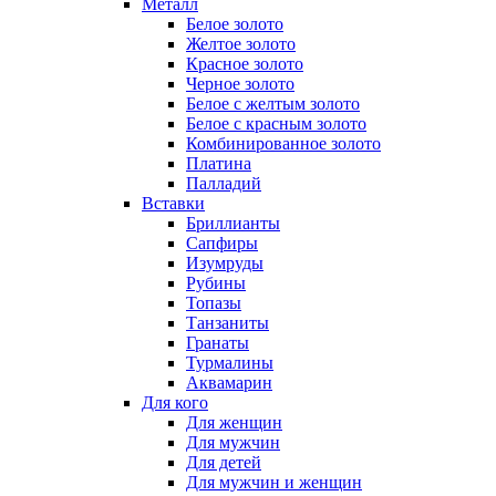
Металл
Белое золото
Желтое золото
Красное золото
Черное золото
Белое с желтым золото
Белое с красным золото
Комбинированное золото
Платина
Палладий
Вставки
Бриллианты
Сапфиры
Изумруды
Рубины
Топазы
Танзаниты
Гранаты
Турмалины
Аквамарин
Для кого
Для женщин
Для мужчин
Для детей
Для мужчин и женщин