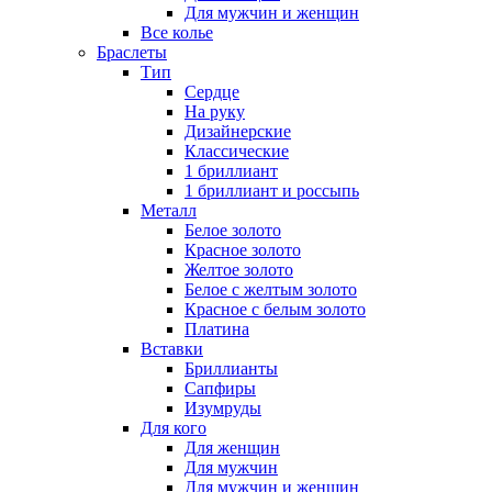
Для мужчин и женщин
Все колье
Браслеты
Тип
Сердце
На руку
Дизайнерские
Классические
1 бриллиант
1 бриллиант и россыпь
Металл
Белое золото
Красное золото
Желтое золото
Белое с желтым золото
Красное с белым золото
Платина
Вставки
Бриллианты
Сапфиры
Изумруды
Для кого
Для женщин
Для мужчин
Для мужчин и женщин