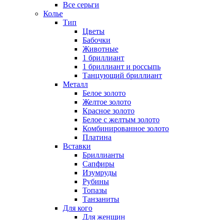
Все серьги
Колье
Тип
Цветы
Бабочки
Животные
1 бриллиант
1 бриллиант и россыпь
Танцующий бриллиант
Металл
Белое золото
Желтое золото
Красное золото
Белое с желтым золото
Комбинированное золото
Платина
Вставки
Бриллианты
Сапфиры
Изумруды
Рубины
Топазы
Танзаниты
Для кого
Для женщин