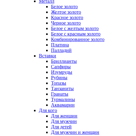
Металл
Белое золото
Желтое золото
Красное золото
Черное золото
Белое с желтым золото
Белое с красным золото
Комбинированное золото
Платина
Палладий
Вставки
Бриллианты
Сапфиры
Изумруды
Рубины
Топазы
Танзаниты
Гранаты
Турмалины
Аквамарин
Для кого
Для женщин
Для мужчин
Для детей
Для мужчин и женщин