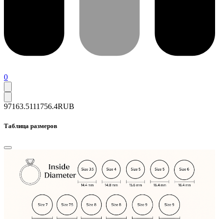
0
97163.5
111756.4
RUB
Таблица размеров