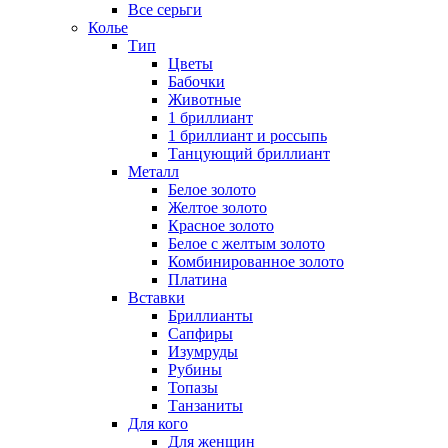
Все серьги
Колье
Тип
Цветы
Бабочки
Животные
1 бриллиант
1 бриллиант и россыпь
Танцующий бриллиант
Металл
Белое золото
Желтое золото
Красное золото
Белое с желтым золото
Комбинированное золото
Платина
Вставки
Бриллианты
Сапфиры
Изумруды
Рубины
Топазы
Танзаниты
Для кого
Для женщин