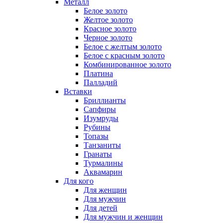
Металл
Белое золото
Желтое золото
Красное золото
Черное золото
Белое с желтым золото
Белое с красным золото
Комбинированное золото
Платина
Палладий
Вставки
Бриллианты
Сапфиры
Изумруды
Рубины
Топазы
Танзаниты
Гранаты
Турмалины
Аквамарин
Для кого
Для женщин
Для мужчин
Для детей
Для мужчин и женщин