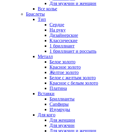
Для мужчин и женщин
Все колье
Браслеты
Тип
Сердце
На руку
Дизайнерские
Классические
1 бриллиант
1 бриллиант и россыпь
Металл
Белое золото
Красное золото
Желтое золото
Белое с желтым золото
Красное с белым золото
Платина
Вставки
Бриллианты
Сапфиры
Изумруды
Для кого
Для женщин
Для мужчин
Для мужчин и женщин