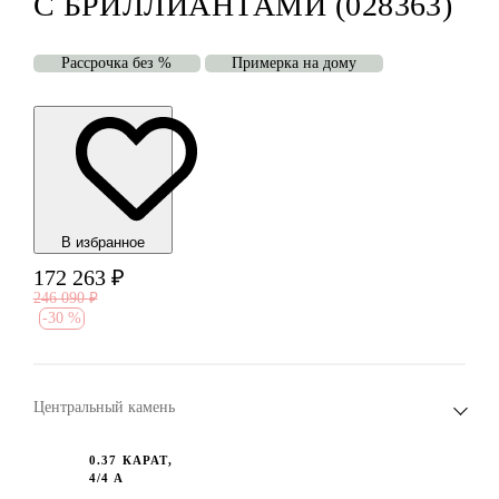
С БРИЛЛИАНТАМИ (028363)
Рассрочка без %
Примерка на дому
В избранноe
172 263
₽
246 090
₽
-
30 %
Центральный камень
0.37 КАРАТ,
4/4 А