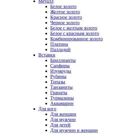
Металл
Белое золото
Желтое золото
Красное золото
Черное золото
Белое с желтым золото
Белое с красным золото
Комбинированное золото
Платина
Палладий
Вставки
Бриллианты
Сапфиры
Изумруды
Рубины
Топазы
Танзаниты
Гранаты
Турмалины
Аквамарин
Для кого
Для женщин
Для мужчин
Для детей
Для мужчин и женщин