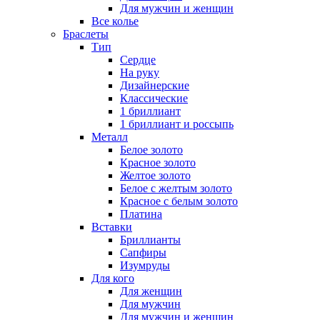
Для мужчин и женщин
Все колье
Браслеты
Тип
Сердце
На руку
Дизайнерские
Классические
1 бриллиант
1 бриллиант и россыпь
Металл
Белое золото
Красное золото
Желтое золото
Белое с желтым золото
Красное с белым золото
Платина
Вставки
Бриллианты
Сапфиры
Изумруды
Для кого
Для женщин
Для мужчин
Для мужчин и женщин