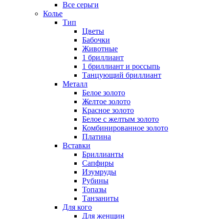
Все серьги
Колье
Тип
Цветы
Бабочки
Животные
1 бриллиант
1 бриллиант и россыпь
Танцующий бриллиант
Металл
Белое золото
Желтое золото
Красное золото
Белое с желтым золото
Комбинированное золото
Платина
Вставки
Бриллианты
Сапфиры
Изумруды
Рубины
Топазы
Танзаниты
Для кого
Для женщин