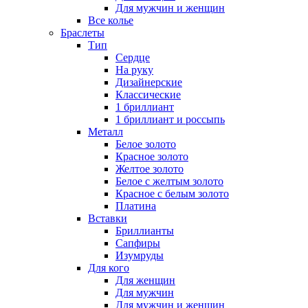
Для мужчин и женщин
Все колье
Браслеты
Тип
Сердце
На руку
Дизайнерские
Классические
1 бриллиант
1 бриллиант и россыпь
Металл
Белое золото
Красное золото
Желтое золото
Белое с желтым золото
Красное с белым золото
Платина
Вставки
Бриллианты
Сапфиры
Изумруды
Для кого
Для женщин
Для мужчин
Для мужчин и женщин