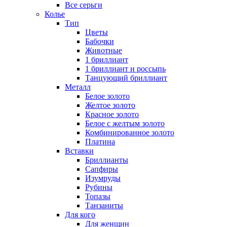
Все серьги
Колье
Тип
Цветы
Бабочки
Животные
1 бриллиант
1 бриллиант и россыпь
Танцующий бриллиант
Металл
Белое золото
Желтое золото
Красное золото
Белое с желтым золото
Комбинированное золото
Платина
Вставки
Бриллианты
Сапфиры
Изумруды
Рубины
Топазы
Танзаниты
Для кого
Для женщин