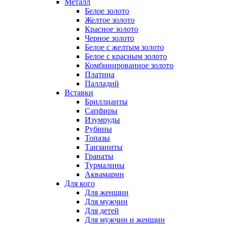
Металл
Белое золото
Желтое золото
Красное золото
Черное золото
Белое с желтым золото
Белое с красным золото
Комбинированное золото
Платина
Палладий
Вставки
Бриллианты
Сапфиры
Изумруды
Рубины
Топазы
Танзаниты
Гранаты
Турмалины
Аквамарин
Для кого
Для женщин
Для мужчин
Для детей
Для мужчин и женщин