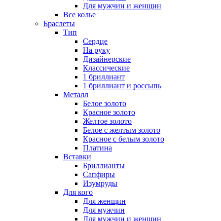
Для мужчин и женщин
Все колье
Браслеты
Тип
Сердце
На руку
Дизайнерские
Классические
1 бриллиант
1 бриллиант и россыпь
Металл
Белое золото
Красное золото
Желтое золото
Белое с желтым золото
Красное с белым золото
Платина
Вставки
Бриллианты
Сапфиры
Изумруды
Для кого
Для женщин
Для мужчин
Для мужчин и женщин