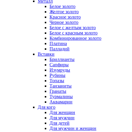
Металл
Белое золото
Желтое золото
Красное золото
Черное золото
Белое с желтым золото
Белое с красным золото
Комбинированное золото
Платина
Палладий
Вставки
Бриллианты
Сапфиры
Изумруды
Рубины
Топазы
Танзаниты
Гранаты
Турмалины
Аквамарин
Для кого
Для женщин
Для мужчин
Для детей
Для мужчин и женщин