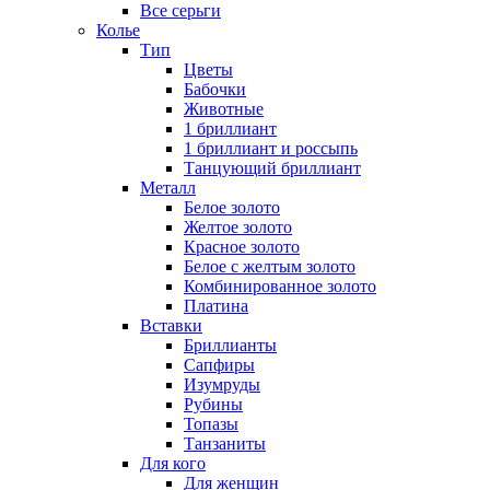
Все серьги
Колье
Тип
Цветы
Бабочки
Животные
1 бриллиант
1 бриллиант и россыпь
Танцующий бриллиант
Металл
Белое золото
Желтое золото
Красное золото
Белое с желтым золото
Комбинированное золото
Платина
Вставки
Бриллианты
Сапфиры
Изумруды
Рубины
Топазы
Танзаниты
Для кого
Для женщин