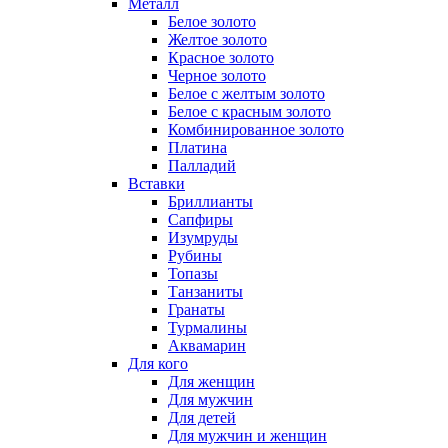
Металл
Белое золото
Желтое золото
Красное золото
Черное золото
Белое с желтым золото
Белое с красным золото
Комбинированное золото
Платина
Палладий
Вставки
Бриллианты
Сапфиры
Изумруды
Рубины
Топазы
Танзаниты
Гранаты
Турмалины
Аквамарин
Для кого
Для женщин
Для мужчин
Для детей
Для мужчин и женщин