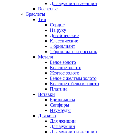
Для мужчин и женщин
Все колье
Браслеты
Тип
Сердце
На руку
Дизайнерские
Классические
1 бриллиант
1 бриллиант и россыпь
Металл
Белое золото
Красное золото
Желтое золото
Белое с желтым золото
Красное с белым золото
Платина
Вставки
Бриллианты
Сапфиры
Изумруды
Для кого
Для женщин
Для мужчин
Для мужчин и женщин