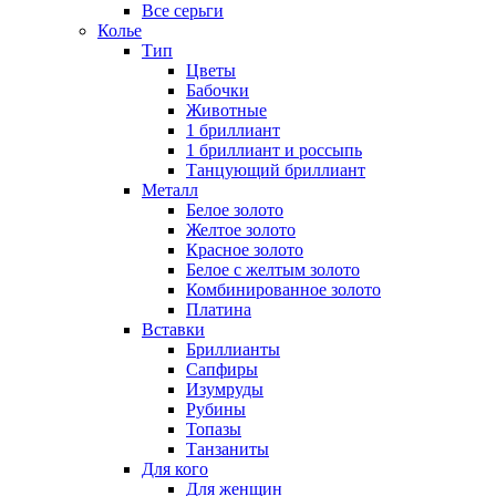
Все серьги
Колье
Тип
Цветы
Бабочки
Животные
1 бриллиант
1 бриллиант и россыпь
Танцующий бриллиант
Металл
Белое золото
Желтое золото
Красное золото
Белое с желтым золото
Комбинированное золото
Платина
Вставки
Бриллианты
Сапфиры
Изумруды
Рубины
Топазы
Танзаниты
Для кого
Для женщин