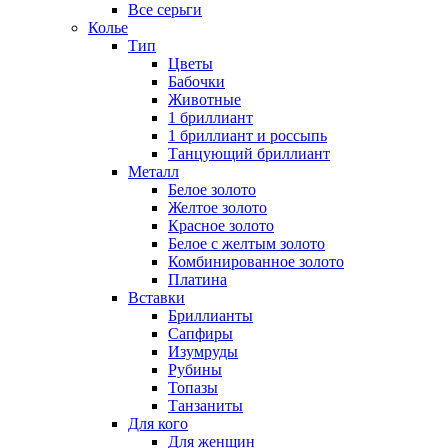
Все серьги
Колье
Тип
Цветы
Бабочки
Животные
1 бриллиант
1 бриллиант и россыпь
Танцующий бриллиант
Металл
Белое золото
Желтое золото
Красное золото
Белое с желтым золото
Комбинированное золото
Платина
Вставки
Бриллианты
Сапфиры
Изумруды
Рубины
Топазы
Танзаниты
Для кого
Для женщин