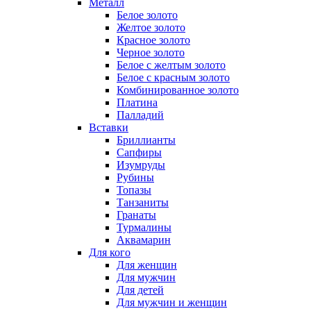
Металл
Белое золото
Желтое золото
Красное золото
Черное золото
Белое с желтым золото
Белое с красным золото
Комбинированное золото
Платина
Палладий
Вставки
Бриллианты
Сапфиры
Изумруды
Рубины
Топазы
Танзаниты
Гранаты
Турмалины
Аквамарин
Для кого
Для женщин
Для мужчин
Для детей
Для мужчин и женщин