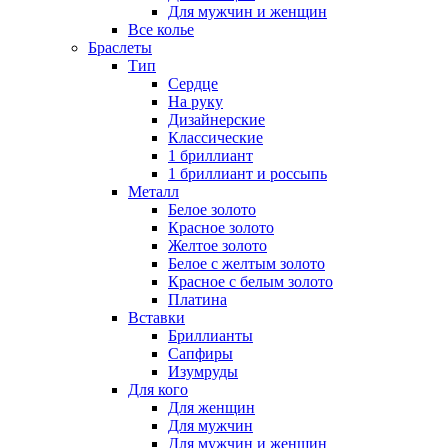
Для мужчин и женщин
Все колье
Браслеты
Тип
Сердце
На руку
Дизайнерские
Классические
1 бриллиант
1 бриллиант и россыпь
Металл
Белое золото
Красное золото
Желтое золото
Белое с желтым золото
Красное с белым золото
Платина
Вставки
Бриллианты
Сапфиры
Изумруды
Для кого
Для женщин
Для мужчин
Для мужчин и женщин