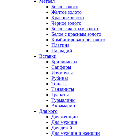
Металл
Белое золото
Желтое золото
Красное золото
Черное золото
Белое с желтым золото
Белое с красным золото
Комбинированное золото
Платина
Палладий
Вставки
Бриллианты
Сапфиры
Изумруды
Рубины
Топазы
Танзаниты
Гранаты
Турмалины
Аквамарин
Для кого
Для женщин
Для мужчин
Для детей
Для мужчин и женщин