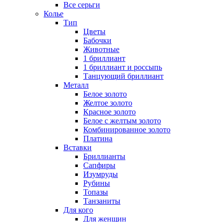
Все серьги
Колье
Тип
Цветы
Бабочки
Животные
1 бриллиант
1 бриллиант и россыпь
Танцующий бриллиант
Металл
Белое золото
Желтое золото
Красное золото
Белое с желтым золото
Комбинированное золото
Платина
Вставки
Бриллианты
Сапфиры
Изумруды
Рубины
Топазы
Танзаниты
Для кого
Для женщин