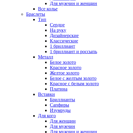
Для мужчин и женщин
Все колье
Браслеты
Тип
Сердце
На руку
Дизайнерские
Классические
1 бриллиант
1 бриллиант и россыпь
Металл
Белое золото
Красное золото
Желтое золото
Белое с желтым золото
Красное с белым золото
Платина
Вставки
Бриллианты
Сапфиры
Изумруды
Для кого
Для женщин
Для мужчин
Для мужчин и женщин