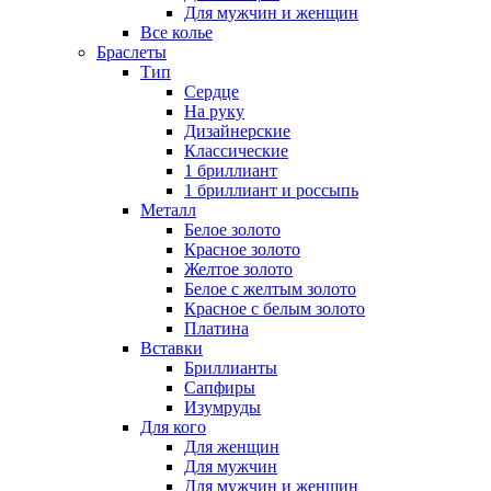
Для мужчин и женщин
Все колье
Браслеты
Тип
Сердце
На руку
Дизайнерские
Классические
1 бриллиант
1 бриллиант и россыпь
Металл
Белое золото
Красное золото
Желтое золото
Белое с желтым золото
Красное с белым золото
Платина
Вставки
Бриллианты
Сапфиры
Изумруды
Для кого
Для женщин
Для мужчин
Для мужчин и женщин