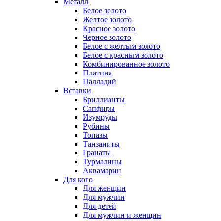
Металл
Белое золото
Желтое золото
Красное золото
Черное золото
Белое с желтым золото
Белое с красным золото
Комбинированное золото
Платина
Палладий
Вставки
Бриллианты
Сапфиры
Изумруды
Рубины
Топазы
Танзаниты
Гранаты
Турмалины
Аквамарин
Для кого
Для женщин
Для мужчин
Для детей
Для мужчин и женщин