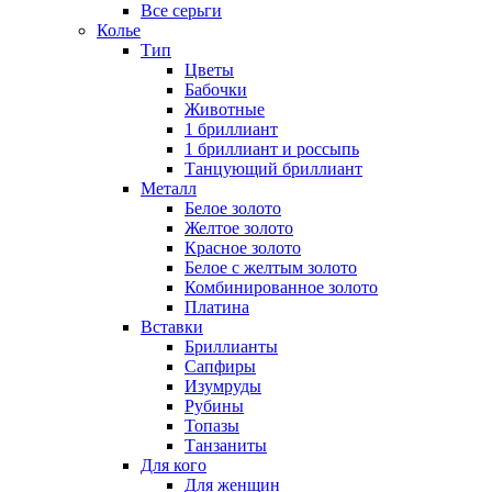
Все серьги
Колье
Тип
Цветы
Бабочки
Животные
1 бриллиант
1 бриллиант и россыпь
Танцующий бриллиант
Металл
Белое золото
Желтое золото
Красное золото
Белое с желтым золото
Комбинированное золото
Платина
Вставки
Бриллианты
Сапфиры
Изумруды
Рубины
Топазы
Танзаниты
Для кого
Для женщин