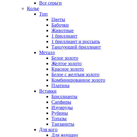
Все серьги
Колье
Тип
Цветы
Бабочки
Животные
1 бриллиант
1 бриллиант и россыпь
Танцующий бриллиант
Металл
Белое золото
Желтое золото
Красное золото
Белое с желтым золото
Комбинированное золото
Платина
Вставки
Бриллианты
Сапфиры
Изумруды
Рубины
Топазы
Танзаниты
Для кого
Для женщин