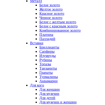
Металл
Белое золото
Желтое золото
Красное золото
Черное золото
Белое с желтым золото
Белое с красным золото
Комбинированное золото
Платина
Палладий
Вставки
Бриллианты
Сапфиры
Изумруды
Рубины
Топазы
Танзаниты
Гранаты
Турмалины
Аквамарин
Для кого
Для женщин
Для мужчин
Для детей
Для мужчин и женщин