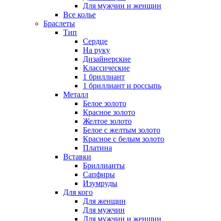
Для мужчин и женщин
Все колье
Браслеты
Тип
Сердце
На руку
Дизайнерские
Классические
1 бриллиант
1 бриллиант и россыпь
Металл
Белое золото
Красное золото
Желтое золото
Белое с желтым золото
Красное с белым золото
Платина
Вставки
Бриллианты
Сапфиры
Изумруды
Для кого
Для женщин
Для мужчин
Для мужчин и женщин