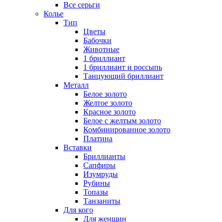
Все серьги
Колье
Тип
Цветы
Бабочки
Животные
1 бриллиант
1 бриллиант и россыпь
Танцующий бриллиант
Металл
Белое золото
Желтое золото
Красное золото
Белое с желтым золото
Комбинированное золото
Платина
Вставки
Бриллианты
Сапфиры
Изумруды
Рубины
Топазы
Танзаниты
Для кого
Для женщин