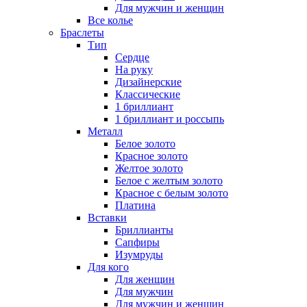
Для мужчин и женщин
Все колье
Браслеты
Тип
Сердце
На руку
Дизайнерские
Классические
1 бриллиант
1 бриллиант и россыпь
Металл
Белое золото
Красное золото
Желтое золото
Белое с желтым золото
Красное с белым золото
Платина
Вставки
Бриллианты
Сапфиры
Изумруды
Для кого
Для женщин
Для мужчин
Для мужчин и женщин