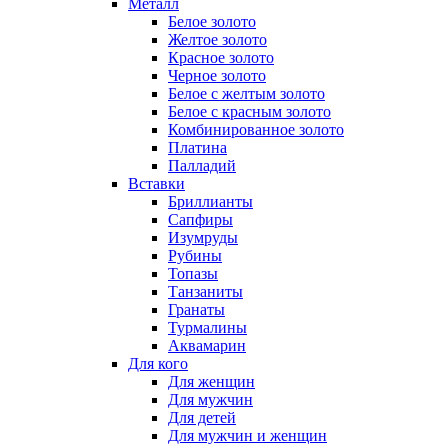
Металл
Белое золото
Желтое золото
Красное золото
Черное золото
Белое с желтым золото
Белое с красным золото
Комбинированное золото
Платина
Палладий
Вставки
Бриллианты
Сапфиры
Изумруды
Рубины
Топазы
Танзаниты
Гранаты
Турмалины
Аквамарин
Для кого
Для женщин
Для мужчин
Для детей
Для мужчин и женщин