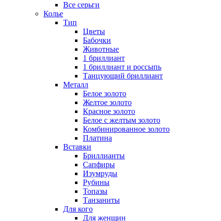
Все серьги
Колье
Тип
Цветы
Бабочки
Животные
1 бриллиант
1 бриллиант и россыпь
Танцующий бриллиант
Металл
Белое золото
Желтое золото
Красное золото
Белое с желтым золото
Комбинированное золото
Платина
Вставки
Бриллианты
Сапфиры
Изумруды
Рубины
Топазы
Танзаниты
Для кого
Для женщин