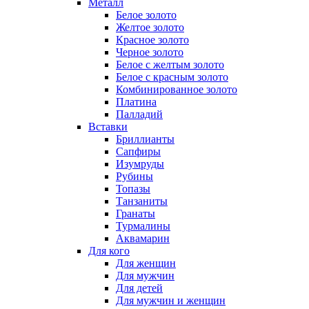
Металл
Белое золото
Желтое золото
Красное золото
Черное золото
Белое с желтым золото
Белое с красным золото
Комбинированное золото
Платина
Палладий
Вставки
Бриллианты
Сапфиры
Изумруды
Рубины
Топазы
Танзаниты
Гранаты
Турмалины
Аквамарин
Для кого
Для женщин
Для мужчин
Для детей
Для мужчин и женщин