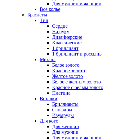
Для мужчин и женщин
Все колье
Браслеты
Тип
Сердце
На руку
Дизайнерские
Классические
1 бриллиант
1 бриллиант и россыпь
Металл
Белое золото
Красное золото
Желтое золото
Белое с желтым золото
Красное с белым золото
Платина
Вставки
Бриллианты
Сапфиры
Изумруды
Для кого
Для женщин
Для мужчин
Для мужчин и женщин