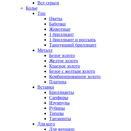
Все серьги
Колье
Тип
Цветы
Бабочки
Животные
1 бриллиант
1 бриллиант и россыпь
Танцующий бриллиант
Металл
Белое золото
Желтое золото
Красное золото
Белое с желтым золото
Комбинированное золото
Платина
Вставки
Бриллианты
Сапфиры
Изумруды
Рубины
Топазы
Танзаниты
Для кого
Для женщин