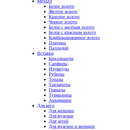
Металл
Белое золото
Желтое золото
Красное золото
Черное золото
Белое с желтым золото
Белое с красным золото
Комбинированное золото
Платина
Палладий
Вставки
Бриллианты
Сапфиры
Изумруды
Рубины
Топазы
Танзаниты
Гранаты
Турмалины
Аквамарин
Для кого
Для женщин
Для мужчин
Для детей
Для мужчин и женщин