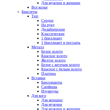
Для мужчин и женщин
Все колье
Браслеты
Тип
Сердце
На руку
Дизайнерские
Классические
1 бриллиант
1 бриллиант и россыпь
Металл
Белое золото
Красное золото
Желтое золото
Белое с желтым золото
Красное с белым золото
Платина
Вставки
Бриллианты
Сапфиры
Изумруды
Для кого
Для женщин
Для мужчин
Для мужчин и женщин